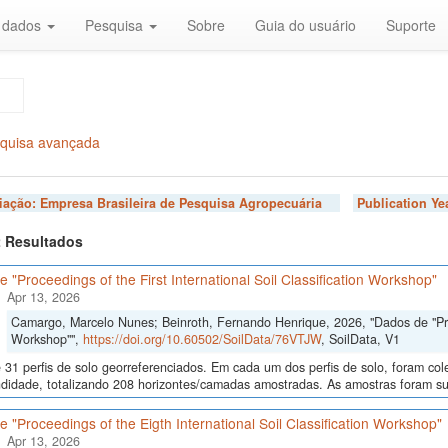
r dados
Pesquisa
Sobre
Guia do usuário
Suporte
quisa avançada
liação:
Empresa Brasileira de Pesquisa Agropecuária
Publication Ye
 2 Resultados
 "Proceedings of the First International Soil Classification Workshop"
Apr 13, 2026
Camargo, Marcelo Nunes; Beinroth, Fernando Henrique, 2026, "Dados de "Proce
Workshop"",
https://doi.org/10.60502/SoilData/76VTJW
, SoilData, V1
 31 perfis de solo georreferenciados. Em cada um dos perfis de solo, foram c
didade, totalizando 208 horizontes/camadas amostradas. As amostras foram sub
 "Proceedings of the Eigth International Soil Classification Workshop"
Apr 13, 2026