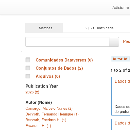
Ir
Adiciona
para
o
conteúdo
principal
Métricas
9,371 Downloads
Pes
Autor Afi
Comunidades Dataverses (0)
Conjuntos de Dados (2)
1 to 2 of
Arquivos (0)
Dados de
Publication Year
2026 (2)
Autor (Nome)
Dados de
Camargo, Marcelo Nunes (2)
de profun
Beinroth, Fernando Henrique (1)
Beinroth, Friedrich H. (1)
Dados de
Eswaran, H. (1)