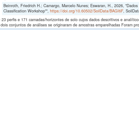
Beinroth, Friedrich H.; Camargo, Marcelo Nunes; Eswaran, H., 2026, "Dados d
Classification Workshop"",
https://doi.org/10.60502/SoilData/BAGI6F
, SoilDat
23 perfis e 171 camadas/horizontes de solo cujos dados descritivos e analític
s, dois conjuntos de análises se originaram de amostras emparelhadas Foram p