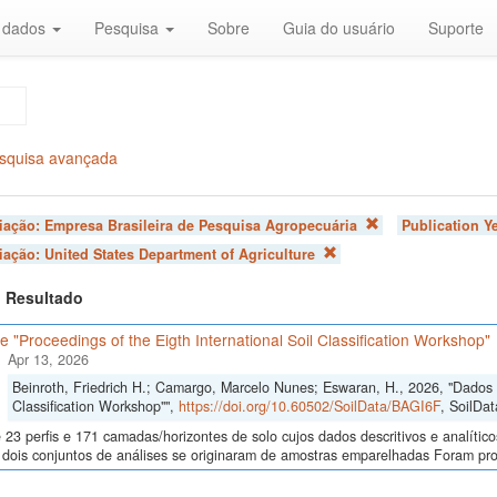
r dados
Pesquisa
Sobre
Guia do usuário
Suporte
squisa avançada
liação:
Empresa Brasileira de Pesquisa Agropecuária
Publication Y
liação:
United States Department of Agriculture
 1 Resultado
 "Proceedings of the Eigth International Soil Classification Workshop"
Apr 13, 2026
Beinroth, Friedrich H.; Camargo, Marcelo Nunes; Eswaran, H., 2026, "Dados d
Classification Workshop"",
https://doi.org/10.60502/SoilData/BAGI6F
, SoilDat
23 perfis e 171 camadas/horizontes de solo cujos dados descritivos e analític
s, dois conjuntos de análises se originaram de amostras emparelhadas Foram p