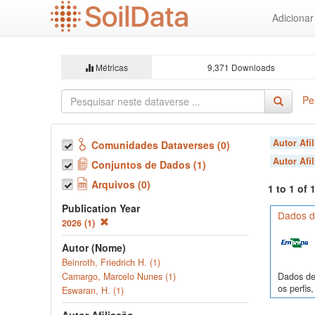
Ir
Adiciona
para
o
conteúdo
principal
Métricas
9,371 Downloads
Pe
Autor Afi
Comunidades Dataverses (0)
Autor Afi
Conjuntos de Dados (1)
Arquivos (0)
1 to 1 of
Publication Year
Dados de
2026 (1)
Autor (Nome)
Beinroth, Friedrich H. (1)
Dados de 
Camargo, Marcelo Nunes (1)
os perfi
Eswaran, H. (1)