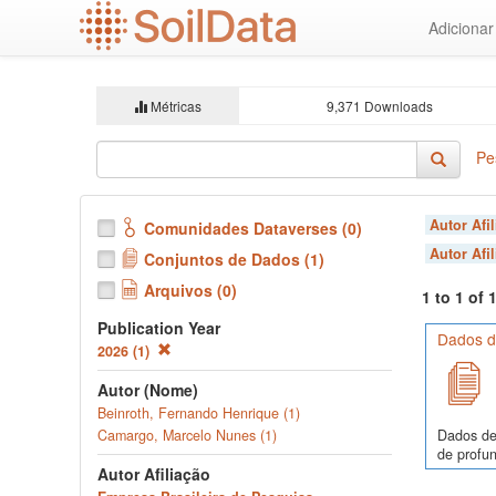
Ir
Adiciona
para
o
conteúdo
principal
Métricas
9,371 Downloads
Pe
Autor Afi
Comunidades Dataverses (0)
Autor Afi
Conjuntos de Dados (1)
Arquivos (0)
1 to 1 of
Publication Year
Dados de
2026 (1)
Autor (Nome)
Beinroth, Fernando Henrique (1)
Dados de
Camargo, Marcelo Nunes (1)
de profun
Autor Afiliação