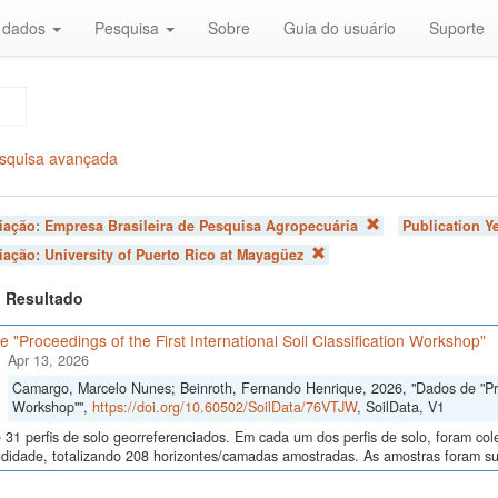
r dados
Pesquisa
Sobre
Guia do usuário
Suporte
squisa avançada
liação:
Empresa Brasileira de Pesquisa Agropecuária
Publication Y
liação:
University of Puerto Rico at Mayagüez
 1 Resultado
 "Proceedings of the First International Soil Classification Workshop"
Apr 13, 2026
Camargo, Marcelo Nunes; Beinroth, Fernando Henrique, 2026, "Dados de "Proce
Workshop"",
https://doi.org/10.60502/SoilData/76VTJW
, SoilData, V1
 31 perfis de solo georreferenciados. Em cada um dos perfis de solo, foram c
didade, totalizando 208 horizontes/camadas amostradas. As amostras foram sub