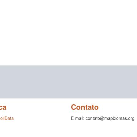
ca
Contato
SoilData
E-mail: contato@mapbiomas.org