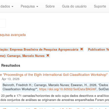
r dados
Pesquisa
Sobre
Guia do usuário
Suporte
squisa avançada
liação:
Empresa Brasileira de Pesquisa Agropecuária
Publication Y
ome):
Camargo, Marcelo Nunes
 2 Resultados
 "Proceedings of the Eigth International Soil Classification Workshop"
Apr 13, 2026
Beinroth, Friedrich H.; Camargo, Marcelo Nunes; Eswaran, H., 2026, "Dados d
Classification Workshop"",
https://doi.org/10.60502/SoilData/BAGI6F
, SoilDat
23 perfis e 171 camadas/horizontes de solo cujos dados descritivos e analític
s, dois conjuntos de análises se originaram de amostras emparelhadas Foram p