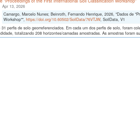
 "Proceedings of the First International Soil Classification Workshop"
Apr 13, 2026
Camargo, Marcelo Nunes; Beinroth, Fernando Henrique, 2026, "Dados de "Proce
Workshop"",
https://doi.org/10.60502/SoilData/76VTJW
, SoilData, V1
 31 perfis de solo georreferenciados. Em cada um dos perfis de solo, foram c
didade, totalizando 208 horizontes/camadas amostradas. As amostras foram sub