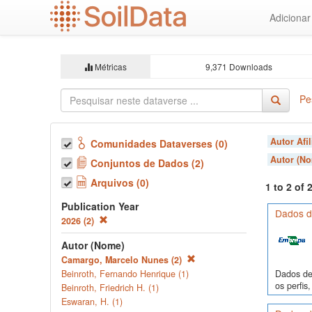
Ir
Adiciona
para
o
conteúdo
principal
Métricas
9,371 Downloads
Pe
Autor Afi
Comunidades Dataverses (0)
Autor (N
Conjuntos de Dados (2)
Arquivos (0)
1 to 2 of
Publication Year
Dados de
2026 (2)
Autor (Nome)
Camargo, Marcelo Nunes (2)
Dados de 
Beinroth, Fernando Henrique (1)
os perfi
Beinroth, Friedrich H. (1)
Eswaran, H. (1)