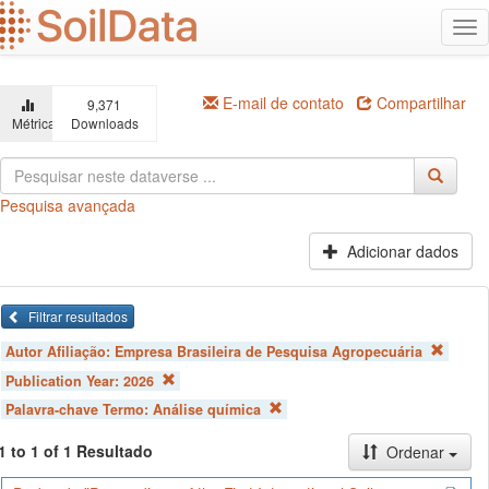
Ir
Alt
para
na
o
conteúdo
principal
E-mail de contato
Compartilhar
9,371
Métricas
Downloads
Pesquisa avançada
Adicionar dados
Filtrar resultados
Autor Afiliação:
Empresa Brasileira de Pesquisa Agropecuária
Publication Year:
2026
Palavra-chave Termo:
Análise química
1 to 1 of 1 Resultado
Ordenar