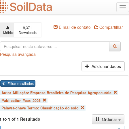
Ir
Alt
para
na
o
conteúdo
principal
E-mail de contato
Compartilhar
9,371
Métricas
Downloads
Pesquisa avançada
Adicionar dados
Filtrar resultados
Autor Afiliação:
Empresa Brasileira de Pesquisa Agropecuária
Publication Year:
2026
Palavra-chave Termo:
Classificação do solo
1 to 1 of 1 Resultado
Ordenar