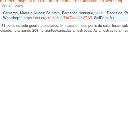
 "Proceedings of the First International Soil Classification Workshop"
Apr 13, 2026
Camargo, Marcelo Nunes; Beinroth, Fernando Henrique, 2026, "Dados de "Proce
Workshop"",
https://doi.org/10.60502/SoilData/76VTJW
, SoilData, V1
 31 perfis de solo georreferenciados. Em cada um dos perfis de solo, foram c
didade, totalizando 208 horizontes/camadas amostradas. As amostras foram sub