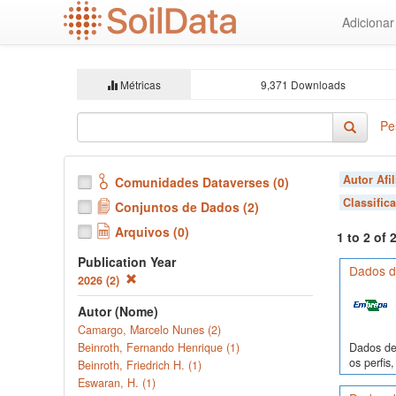
Ir
Adiciona
para
o
conteúdo
principal
Métricas
9,371 Downloads
Pe
Autor Afi
Comunidades Dataverses (0)
Classific
Conjuntos de Dados (2)
Arquivos (0)
1 to 2 of
Publication Year
Dados de
2026 (2)
Autor (Nome)
Camargo, Marcelo Nunes (2)
Dados de 
Beinroth, Fernando Henrique (1)
os perfi
Beinroth, Friedrich H. (1)
Eswaran, H. (1)