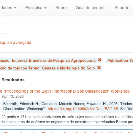
r dados
Pesquisa
Sobre
Guia do usuário
Suporte
squisa avançada
liação:
Empresa Brasileira de Pesquisa Agropecuária
Publication Y
ação de tópicos Termo:
Gênese e Morfologia do Solo
 2 Resultados
 "Proceedings of the Eigth International Soil Classification Workshop"
Apr 13, 2026
Beinroth, Friedrich H.; Camargo, Marcelo Nunes; Eswaran, H., 2026, "Dados d
Classification Workshop"",
https://doi.org/10.60502/SoilData/BAGI6F
, SoilDat
23 perfis e 171 camadas/horizontes de solo cujos dados descritivos e analític
s, dois conjuntos de análises se originaram de amostras emparelhadas Foram p