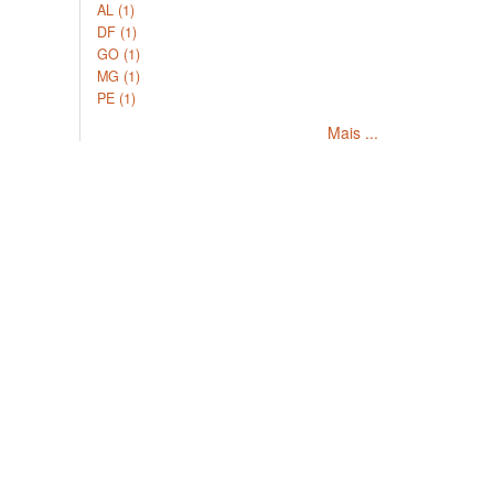
AL (1)
DF (1)
GO (1)
MG (1)
PE (1)
Mais ...
Copyright © 2026, SoilData
Sobre
Políti
Conheça o SoilData
Políticas 