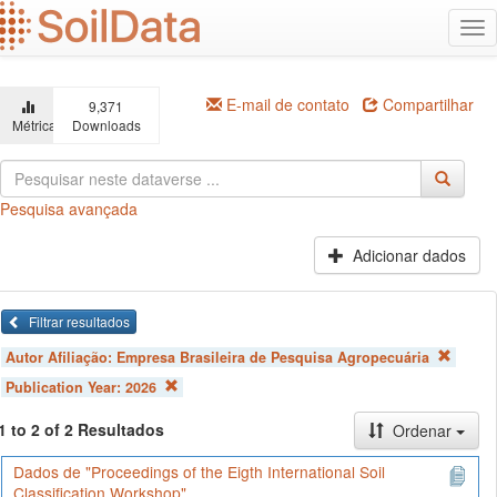
Ir
Alt
para
na
o
conteúdo
principal
E-mail de contato
Compartilhar
9,371
Métricas
Downloads
Pesquisa avançada
Adicionar dados
Filtrar resultados
Autor Afiliação:
Empresa Brasileira de Pesquisa Agropecuária
Publication Year:
2026
1 to 2 of 2 Resultados
Ordenar
Dados de "Proceedings of the Eigth International Soil
Classification Workshop"