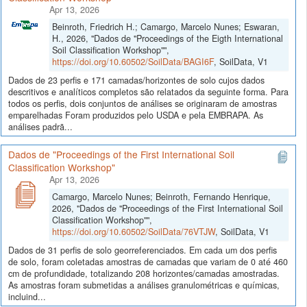
Apr 13, 2026
Beinroth, Friedrich H.; Camargo, Marcelo Nunes; Eswaran,
H., 2026, "Dados de "Proceedings of the Eigth International
Soil Classification Workshop"",
https://doi.org/10.60502/SoilData/BAGI6F
, SoilData, V1
Dados de 23 perfis e 171 camadas/horizontes de solo cujos dados
descritivos e analíticos completos são relatados da seguinte forma. Para
todos os perfis, dois conjuntos de análises se originaram de amostras
emparelhadas Foram produzidos pelo USDA e pela EMBRAPA. As
análises padrã...
Dados de "Proceedings of the First International Soil
Classification Workshop"
Apr 13, 2026
Camargo, Marcelo Nunes; Beinroth, Fernando Henrique,
2026, "Dados de "Proceedings of the First International Soil
Classification Workshop"",
https://doi.org/10.60502/SoilData/76VTJW
, SoilData, V1
Dados de 31 perfis de solo georreferenciados. Em cada um dos perfis
de solo, foram coletadas amostras de camadas que variam de 0 até 460
cm de profundidade, totalizando 208 horizontes/camadas amostradas.
As amostras foram submetidas a análises granulométricas e químicas,
incluind...