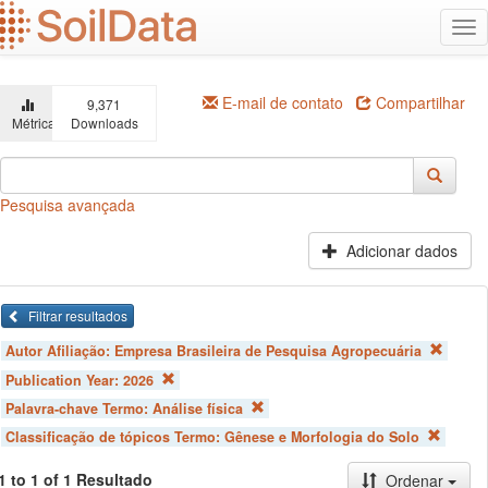
Ir
Alt
para
na
o
conteúdo
principal
E-mail de contato
Compartilhar
9,371
Métricas
Downloads
Pesquisa avançada
Adicionar dados
Filtrar resultados
Autor Afiliação:
Empresa Brasileira de Pesquisa Agropecuária
Publication Year:
2026
Palavra-chave Termo:
Análise física
Classificação de tópicos Termo:
Gênese e Morfologia do Solo
1 to 1 of 1 Resultado
Ordenar