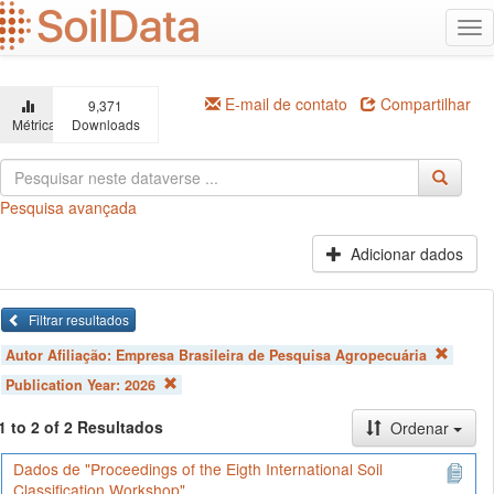
Ir
Alt
para
na
o
conteúdo
principal
E-mail de contato
Compartilhar
9,371
Métricas
Downloads
Pesquisa avançada
Adicionar dados
Filtrar resultados
Autor Afiliação:
Empresa Brasileira de Pesquisa Agropecuária
Publication Year:
2026
1 to 2 of 2 Resultados
Ordenar
Dados de "Proceedings of the Eigth International Soil
Classification Workshop"