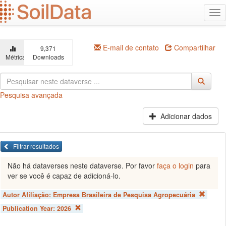
Ir
Alt
para
na
o
conteúdo
principal
E-mail de contato
Compartilhar
9,371
Métricas
Downloads
Pesquisa avançada
Adicionar dados
Filtrar resultados
Não há dataverses neste dataverse. Por favor
faça o login
para
ver se você é capaz de adicioná-lo.
Autor Afiliação:
Empresa Brasileira de Pesquisa Agropecuária
Publication Year:
2026