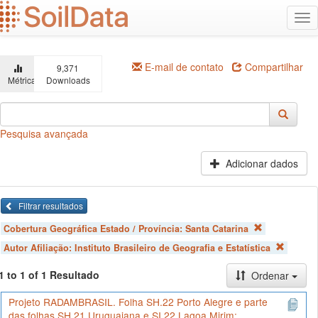
Ir
Alt
para
na
o
conteúdo
principal
E-mail de contato
Compartilhar
9,371
Métricas
Downloads
Pesquisa avançada
Adicionar dados
Filtrar resultados
Cobertura Geográfica Estado / Província:
Santa Catarina
Autor Afiliação:
Instituto Brasileiro de Geografia e Estatística
1 to 1 of 1 Resultado
Ordenar
Projeto RADAMBRASIL. Folha SH.22 Porto Alegre e parte
das folhas SH.21 Uruguaiana e SI.22 Lagoa Mirim;