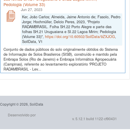
Pedologia (Volume 33)
Jun 27, 2023
Ker, João Carlos; Almeida, Jaime Antonio de; Fasolo, Pedro
Jorge; Hochmüller, Delcio Peres, 2023, "Projeto
RADAMBRASIL. Folha SH.22 Porto Alegre e parte das
folhas SH.21 Uruguaiana e SI.22 Lagoa Mirim; Pedologia
(Volume 33)",
https://doi.org/10.60502/SoilData/9ZXJOG
,
SoilData, V1
Conjunto de dados públicos do solo originalmente obtidos do Sistema
de Informação de Solos Brasileiros (SISB), construído e mantido pela
Embrapa Solos (Rio de Janeiro) e Embrapa Informática Agropecuária
(Campinas), referente ao levantamento exploratório 'PROJETO
RADAMBRASIL - Lev...
Copyright © 2026, SoilData
Desenvolvido por
v. 5.12.1 build 1122-cf90431