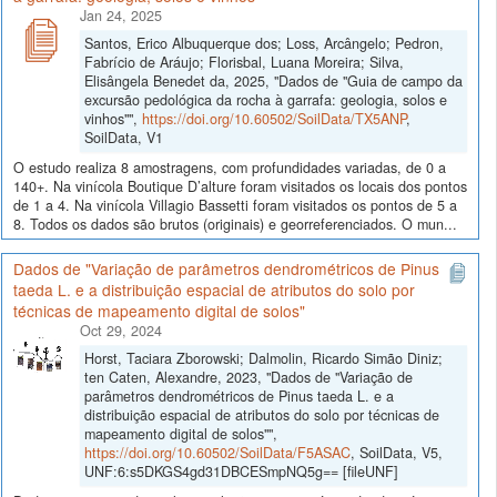
Jan 24, 2025
Santos, Erico Albuquerque dos; Loss, Arcângelo; Pedron,
Fabrício de Aráujo; Florisbal, Luana Moreira; Silva,
Elisângela Benedet da, 2025, "Dados de "Guia de campo da
excursão pedológica da rocha à garrafa: geologia, solos e
vinhos"",
https://doi.org/10.60502/SoilData/TX5ANP
,
SoilData, V1
O estudo realiza 8 amostragens, com profundidades variadas, de 0 a
140+. Na vinícola Boutique D’alture foram visitados os locais dos pontos
de 1 a 4. Na vinícola Villagio Bassetti foram visitados os pontos de 5 a
8. Todos os dados são brutos (originais) e georreferenciados. O mun...
Dados de "Variação de parâmetros dendrométricos de Pinus
taeda L. e a distribuição espacial de atributos do solo por
técnicas de mapeamento digital de solos"
Oct 29, 2024
Horst, Taciara Zborowski; Dalmolin, Ricardo Simão Diniz;
ten Caten, Alexandre, 2023, "Dados de "Variação de
parâmetros dendrométricos de Pinus taeda L. e a
distribuição espacial de atributos do solo por técnicas de
mapeamento digital de solos"",
https://doi.org/10.60502/SoilData/F5ASAC
, SoilData, V5,
UNF:6:s5DKGS4gd31DBCESmpNQ5g== [fileUNF]