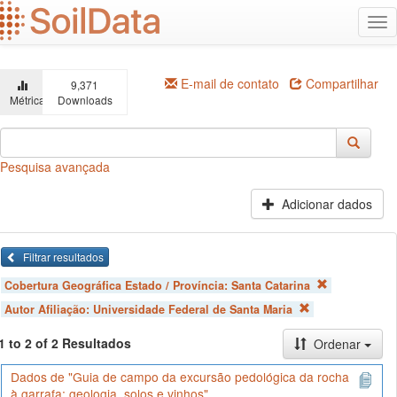
Ir
Alt
para
na
o
conteúdo
principal
E-mail de contato
Compartilhar
9,371
Métricas
Downloads
Pesquisa avançada
Adicionar dados
Filtrar resultados
Cobertura Geográfica Estado / Província:
Santa Catarina
Autor Afiliação:
Universidade Federal de Santa Maria
1 to 2 of 2 Resultados
Ordenar
Dados de "Guia de campo da excursão pedológica da rocha
à garrafa: geologia, solos e vinhos"