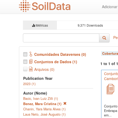
Ir
Adiciona
para
o
conteúdo
principal
Métricas
9,371 Downloads
Pe
Cobertura
Comunidades Dataverses (0)
Conjuntos de Dados (1)
1 to 1 of
Arquivos (0)
Conjunto
Publication Year
Cambori
2023 (1)
Autor (Nome)
Bacic, Ivan Luiz Zilli (1)
Benez, Mara Cristina (1)
Conjunto 
Chanin, Yara Maria Alves (1)
Embrapa S
Laus Neto, José Augusto (1)
em...