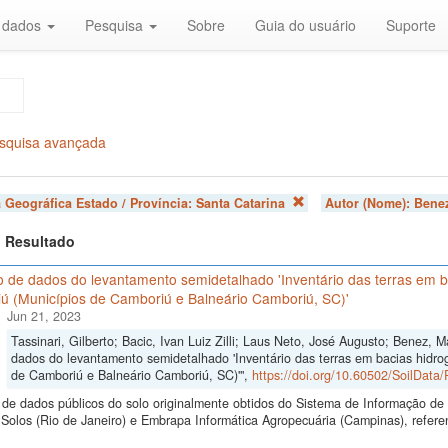
r dados
Pesquisa
Sobre
Guia do usuário
Suporte
squisa avançada
 Geográfica Estado / Província:
Santa Catarina
Autor (Nome):
Benez
 1 Resultado
 de dados do levantamento semidetalhado 'Inventário das terras em ba
ú (Municípios de Camboriú e Balneário Camboriú, SC)'
Jun 21, 2023
Tassinari, Gilberto; Bacic, Ivan Luiz Zilli; Laus Neto, José Augusto; Benez, 
dados do levantamento semidetalhado 'Inventário das terras em bacias hidrog
de Camboriú e Balneário Camboriú, SC)'",
https://doi.org/10.60502/SoilDat
de dados públicos do solo originalmente obtidos do Sistema de Informação de S
olos (Rio de Janeiro) e Embrapa Informática Agropecuária (Campinas), referen