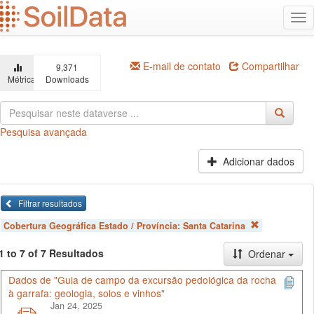
Ir
Alt
para
na
o
conteúdo
principal
E-mail de contato
Compartilhar
9,371
Métricas
Downloads
Pesquisa avançada
Adicionar dados
Filtrar resultados
Cobertura Geográfica Estado / Província:
Santa Catarina
1 to 7 of 7 Resultados
Ordenar
Dados de "Guia de campo da excursão pedológica da rocha
à garrafa: geologia, solos e vinhos"
Jan 24, 2025