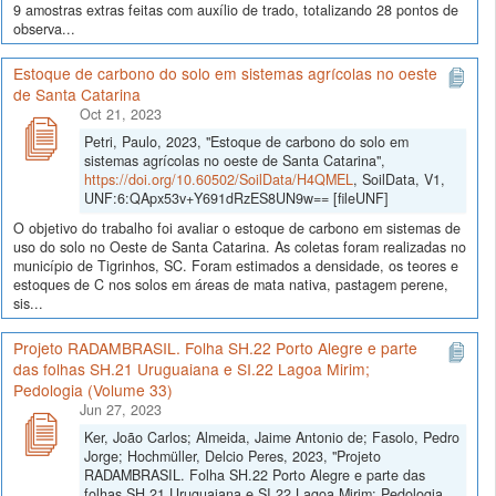
9 amostras extras feitas com auxílio de trado, totalizando 28 pontos de
observa...
Estoque de carbono do solo em sistemas agrícolas no oeste
de Santa Catarina
Oct 21, 2023
Petri, Paulo, 2023, "Estoque de carbono do solo em
sistemas agrícolas no oeste de Santa Catarina",
https://doi.org/10.60502/SoilData/H4QMEL
, SoilData, V1,
UNF:6:QApx53v+Y691dRzES8UN9w== [fileUNF]
O objetivo do trabalho foi avaliar o estoque de carbono em sistemas de
uso do solo no Oeste de Santa Catarina. As coletas foram realizadas no
município de Tigrinhos, SC. Foram estimados a densidade, os teores e
estoques de C nos solos em áreas de mata nativa, pastagem perene,
sis...
Projeto RADAMBRASIL. Folha SH.22 Porto Alegre e parte
das folhas SH.21 Uruguaiana e SI.22 Lagoa Mirim;
Pedologia (Volume 33)
Jun 27, 2023
Ker, João Carlos; Almeida, Jaime Antonio de; Fasolo, Pedro
Jorge; Hochmüller, Delcio Peres, 2023, "Projeto
RADAMBRASIL. Folha SH.22 Porto Alegre e parte das
folhas SH.21 Uruguaiana e SI.22 Lagoa Mirim; Pedologia