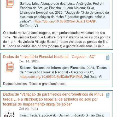
Santos, Erico Albuquerque dos; Loss, Arcângelo; Pedron,
Fabrício de Aráujo; Florisbal, Luana Moreira; Silva,
Elisângela Benedet da, 2025, "Dados de "Guia de campo da
excursão pedológica da rocha à garrafa: geologia, solos e
vinhos"",
https://doi.org/10.60502/SoilData/TX5ANP
,
SoilData, V1
O estudo realiza 8 amostragens, com profundidades variadas, de 0 a
140+. Na vinícola Boutique D’alture foram visitados os locais dos pontos
de 1 a 4. Na vinícola Villagio Bassetti foram visitados os pontos de 5 a
8. Todos os dados são brutos (originais) e georreferenciados. O mun...
Dados de "Inventário Florestal Nacional - Caçador - SC"
Dec 14, 2024
Sistema Nacional de Informações Florestais, 2024, "Dados
de "Inventário Florestal Nacional - Caçador - SC"",
https://doi.org/10.60502/SoilData/P34IMM
, SoilData, V1
Dados químicos, físicos e granulométricos.
Dados de "Variação de parâmetros dendrométricos de Pinus
taeda L. e a distribuição espacial de atributos do solo por
técnicas de mapeamento digital de solos"
Oct 29, 2024
Horst, Taciara Zborowski; Dalmolin, Ricardo Simão Diniz;