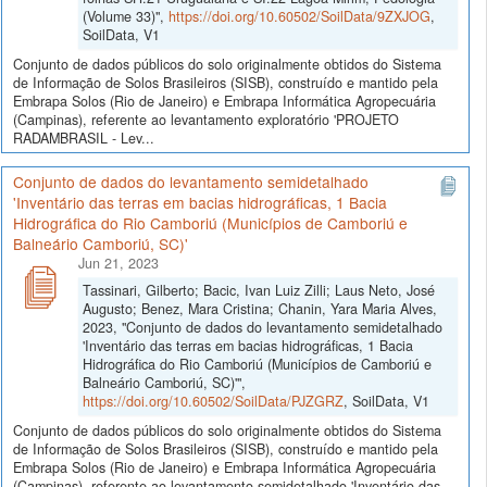
(Volume 33)",
https://doi.org/10.60502/SoilData/9ZXJOG
,
SoilData, V1
Conjunto de dados públicos do solo originalmente obtidos do Sistema
de Informação de Solos Brasileiros (SISB), construído e mantido pela
Embrapa Solos (Rio de Janeiro) e Embrapa Informática Agropecuária
(Campinas), referente ao levantamento exploratório 'PROJETO
RADAMBRASIL - Lev...
Conjunto de dados do levantamento semidetalhado
'Inventário das terras em bacias hidrográficas, 1 Bacia
Hidrográfica do Rio Camboriú (Municípios de Camboriú e
Balneário Camboriú, SC)'
Jun 21, 2023
Tassinari, Gilberto; Bacic, Ivan Luiz Zilli; Laus Neto, José
Augusto; Benez, Mara Cristina; Chanin, Yara Maria Alves,
2023, "Conjunto de dados do levantamento semidetalhado
'Inventário das terras em bacias hidrográficas, 1 Bacia
Hidrográfica do Rio Camboriú (Municípios de Camboriú e
Balneário Camboriú, SC)'",
https://doi.org/10.60502/SoilData/PJZGRZ
, SoilData, V1
Conjunto de dados públicos do solo originalmente obtidos do Sistema
de Informação de Solos Brasileiros (SISB), construído e mantido pela
Embrapa Solos (Rio de Janeiro) e Embrapa Informática Agropecuária
(Campinas), referente ao levantamento semidetalhado 'Inventário das