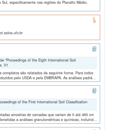
 Sul, especificamente nas regiões do Planalto Médio,
t.solos.ufv.br
e "Proceedings of the Eigth International Soil
a, V1
os completos são relatados da seguinte forma. Para todos
roduzidos pelo USDA e pela EMBRAPA. As análises padrã...
edings of the First International Soil Classification
oletadas amostras de camadas que variam de 0 até 460 cm
metidas a análises granulométricas e químicas, incluind...