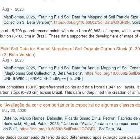
Aug 7, 2026
MapBiomas, 2025, "Training Field Soil Data for Mapping of Soil Particle Size 
Collection 3, Beta Version)",
https://doi.org/10.60502/SoilData/OXSR2N
, Soi
ion of 15,798 georeferenced points with data from 60,883 soil layers, which were
ribution (0-100 cm) in Brazil. These data supported the development of maps of c
 Field Soil Data for Annual Mapping of Soil Organic Carbon Stock (0–3
on 3, Beta Version)
Aug 7, 2026
MapBiomas, 2025, "Training Field Soil Data for Annual Mapping of Soil Orga
(MapBiomas Soil Collection 3, Beta Version)",
https://doi.org/10.60502/Soil
UNF:6:W50LJp4/9PlCf4Fi4odlAg== [fileUNF]
set comprises 16,013 georeferenced points and data from 31,047 soil layers. It 
arbon stock (0–30 cm) across Brazil. This data underpinned the creation of annua
e "Avaliação da cor e comportamento espectral de algumas classes de
May 20, 2026
Botelho, Márcio Ramos; Dalmolin, Ricardo Simão Diniz; Pedron, Fabrício de 
Borkowski; Miguel, Pablo, 2023, "Dados de "Avaliação da cor e comportamen
do Sul"",
https://doi.org/10.60502/SoilData/LOOGRU
, SoilData, V4
de dados do conteúdo de ferro do solo determinado após extração com oxalato e 