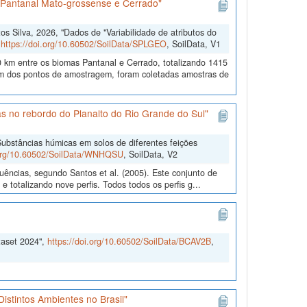
s Pantanal Mato-grossense e Cerrado"
 Silva, 2026, "Dados de "Variabilidade de atributos do
,
https://doi.org/10.60502/SoilData/SPLGEO
, SoilData, V1
 km entre os biomas Pantanal e Cerrado, totalizando 1415
 dos pontos de amostragem, foram coletadas amostras de
s no rebordo do Planalto do Rio Grande do Sul"
ubstâncias húmicas em solos de diferentes feições
.org/10.60502/SoilData/WNHQSU
, SoilData, V2
uências, segundo Santos et al. (2005). Este conjunto de
 totalizando nove perfis. Todos todos os perfis g...
taset 2024",
https://doi.org/10.60502/SoilData/BCAV2B
,
istintos Ambientes no Brasil"