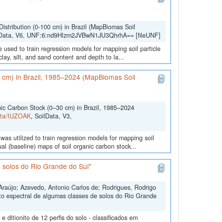
Distribution (0-100 cm) in Brazil (MapBiomas Soil
lData, V6, UNF:6:nd9Hlzm2JVBwN1JU3QhrhA== [fileUNF]
 used to train regression models for mapping soil particle
lay, silt, and sand content and depth to la...
0 cm) in Brazil, 1985–2024 (MapBiomas Soil
nic Carbon Stock (0–30 cm) in Brazil, 1985–2024
Data/IUZOAK
, SoilData, V3,
was utilized to train regression models for mapping soil
l (baseline) maps of soil organic carbon stock...
 solos do Rio Grande do Sul"
Araújo; Azevedo, Antonio Carlos de; Rodrigues, Rodrigo
to espectral de algumas classes de solos do Rio Grande
ditionito de 12 perfis do solo - classificados em