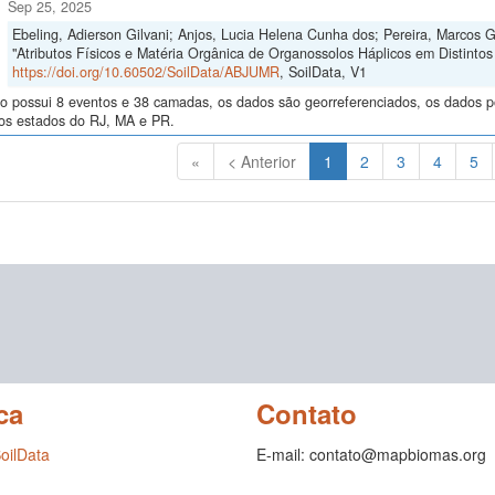
Sep 25, 2025
Ebeling, Adierson Gilvani; Anjos, Lucia Helena Cunha dos; Pereira, Marcos 
"Atributos Físicos e Matéria Orgânica de Organossolos Háplicos em Distintos 
https://doi.org/10.60502/SoilData/ABJUMR
, SoilData, V1
o possui 8 eventos e 38 camadas, os dados são georreferenciados, os dados po
nos estados do RJ, MA e PR.
(Atual)
«
< Anterior
1
2
3
4
5
ca
Contato
SoilData
E-mail: contato@mapbiomas.org