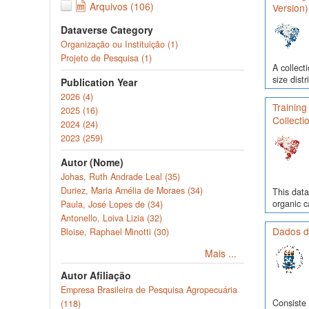
Arquivos (106)
Version)
Dataverse Category
Organização ou Instituição (1)
Projeto de Pesquisa (1)
A collect
size dist
Publication Year
2026 (4)
Training
2025 (16)
Collecti
2024 (24)
2023 (259)
Autor (Nome)
Johas, Ruth Andrade Leal (35)
Duriez, Maria Amélia de Moraes (34)
This data
organic c
Paula, José Lopes de (34)
Antonello, Loiva Lizia (32)
Dados d
Bloise, Raphael Minotti (30)
Mais ...
Autor Afiliação
Empresa Brasileira de Pesquisa Agropecuária
Consiste 
(118)