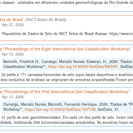
s classes - coletados em diferentes unidades geomorfológicas do Rio Grande do
os do Brasil
(INCT Solos do Brasil)
Apr 27, 2026
Repositório de Dados de Solo do INCT Solos do Brasil Acesse: https://www.inc
 "Proceedings of the Eigth International Soil Classification Workshop"
Apr 13, 2026
Beinroth, Friedrich H.; Camargo, Marcelo Nunes; Eswaran, H., 2026, "Dados d
Classification Workshop"",
https://doi.org/10.60502/SoilData/BAGI6F
, SoilDat
23 perfis e 171 camadas/horizontes de solo cujos dados descritivos e analític
s, dois conjuntos de análises se originaram de amostras emparelhadas Foram p
 "Proceedings of the First International Soil Classification Workshop"
Apr 13, 2026
Camargo, Marcelo Nunes; Beinroth, Fernando Henrique, 2026, "Dados de "Proce
Workshop"",
https://doi.org/10.60502/SoilData/76VTJW
, SoilData, V1
 31 perfis de solo georreferenciados. Em cada um dos perfis de solo, foram c
didade, totalizando 208 horizontes/camadas amostradas. As amostras foram sub