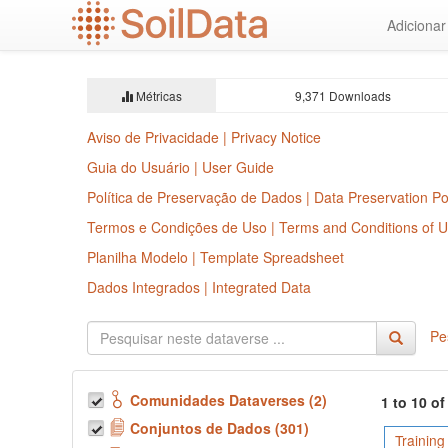
Ir
Adiciona
para
o
conteúdo
principal
Métricas
9,371 Downloads
Aviso de Privacidade | Privacy Notice
Guia do Usuário | User Guide
Política de Preservação de Dados | Data Preservation Po
Termos e Condições de Uso | Terms and Conditions of 
Planilha Modelo | Template Spreadsheet
Dados Integrados | Integrated Data
Pe
Comunidades Dataverses (2)
1 to 10 o
Conjuntos de Dados (301)
Training