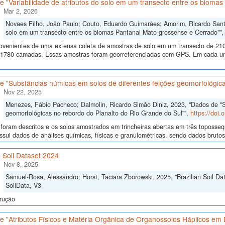
 "Variabilidade de atributos do solo em um transecto entre os bioma
Mar 2, 2026
Novaes Filho, João Paulo; Couto, Eduardo Guimarães; Amorim, Ricardo Santos
solo em um transecto entre os biomas Pantanal Mato-grossense e Cerrado""
ovenientes de uma extensa coleta de amostras de solo em um transecto de 210
 1780 camadas. Essas amostras foram georreferenciadas com GPS. Em cada um
 "Substâncias húmicas em solos de diferentes feições geomorfológica
Nov 22, 2025
Menezes, Fábio Pacheco; Dalmolin, Ricardo Simão Diniz, 2023, "Dados de "S
geomorfológicas no rebordo do Planalto do Rio Grande do Sul"",
https://doi
 foram descritos e os solos amostrados em trincheiras abertas em três toposseq
sui dados de análises químicas, físicas e granulométricas, sendo dados brutos e
n Soil Dataset 2024
Nov 8, 2025
Samuel-Rosa, Alessandro; Horst, Taciara Zborowski, 2025, "Brazilian Soil Da
SoilData, V3
rução
 "Atributos Físicos e Matéria Orgânica de Organossolos Háplicos em D