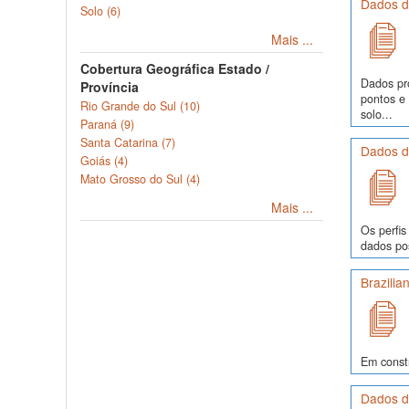
Dados de
Solo (6)
Mais ...
Cobertura Geográfica Estado /
Dados pr
Província
pontos e
Rio Grande do Sul (10)
solo...
Paraná (9)
Santa Catarina (7)
Dados de
Goiás (4)
Mato Grosso do Sul (4)
Mais ...
Os perfis
dados pos
Brazilia
Em const
Dados de