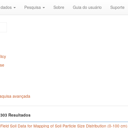
r dados
Pesquisa
Sobre
Guia do usuário
Suporte
licy
Use
squisa avançada
f 303 Resultados
 Field Soil Data for Mapping of Soil Particle Size Distribution (0-100 cm