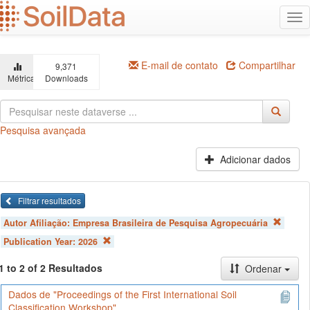
Ir
Alt
para
na
o
conteúdo
principal
E-mail de contato
Compartilhar
9,371
Métricas
Downloads
Pesquisa avançada
Adicionar dados
Filtrar resultados
Autor Afiliação:
Empresa Brasileira de Pesquisa Agropecuária
Publication Year:
2026
1 to 2 of 2 Resultados
Ordenar
Dados de "Proceedings of the First International Soil
Classification Workshop"