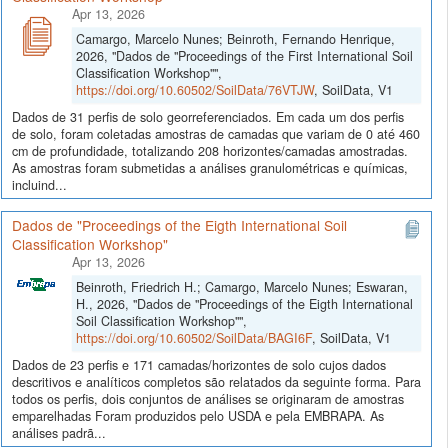
Apr 13, 2026
Camargo, Marcelo Nunes; Beinroth, Fernando Henrique,
2026, "Dados de "Proceedings of the First International Soil
Classification Workshop"",
https://doi.org/10.60502/SoilData/76VTJW
, SoilData, V1
Dados de 31 perfis de solo georreferenciados. Em cada um dos perfis
de solo, foram coletadas amostras de camadas que variam de 0 até 460
cm de profundidade, totalizando 208 horizontes/camadas amostradas.
As amostras foram submetidas a análises granulométricas e químicas,
incluind...
Dados de "Proceedings of the Eigth International Soil
Classification Workshop"
Apr 13, 2026
Beinroth, Friedrich H.; Camargo, Marcelo Nunes; Eswaran,
H., 2026, "Dados de "Proceedings of the Eigth International
Soil Classification Workshop"",
https://doi.org/10.60502/SoilData/BAGI6F
, SoilData, V1
Dados de 23 perfis e 171 camadas/horizontes de solo cujos dados
descritivos e analíticos completos são relatados da seguinte forma. Para
todos os perfis, dois conjuntos de análises se originaram de amostras
emparelhadas Foram produzidos pelo USDA e pela EMBRAPA. As
análises padrã...