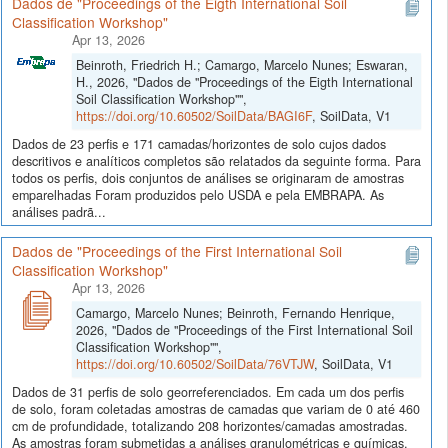
Dados de "Proceedings of the Eigth International Soil
Classification Workshop"
Apr 13, 2026
Beinroth, Friedrich H.; Camargo, Marcelo Nunes; Eswaran,
H., 2026, "Dados de "Proceedings of the Eigth International
Soil Classification Workshop"",
https://doi.org/10.60502/SoilData/BAGI6F
, SoilData, V1
Dados de 23 perfis e 171 camadas/horizontes de solo cujos dados
descritivos e analíticos completos são relatados da seguinte forma. Para
todos os perfis, dois conjuntos de análises se originaram de amostras
emparelhadas Foram produzidos pelo USDA e pela EMBRAPA. As
análises padrã...
Dados de "Proceedings of the First International Soil
Classification Workshop"
Apr 13, 2026
Camargo, Marcelo Nunes; Beinroth, Fernando Henrique,
2026, "Dados de "Proceedings of the First International Soil
Classification Workshop"",
https://doi.org/10.60502/SoilData/76VTJW
, SoilData, V1
Dados de 31 perfis de solo georreferenciados. Em cada um dos perfis
de solo, foram coletadas amostras de camadas que variam de 0 até 460
cm de profundidade, totalizando 208 horizontes/camadas amostradas.
As amostras foram submetidas a análises granulométricas e químicas,