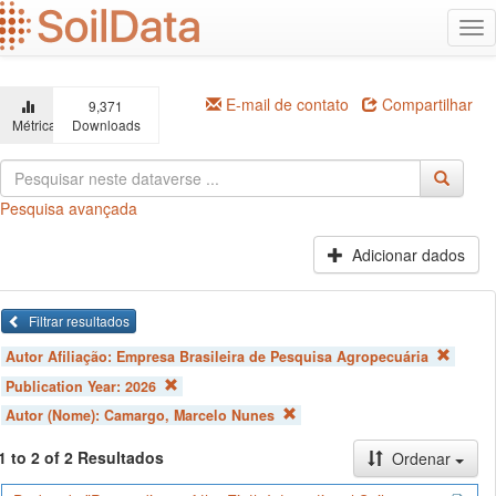
Ir
Alt
para
na
o
conteúdo
principal
E-mail de contato
Compartilhar
9,371
Métricas
Downloads
Pesquisa avançada
Adicionar dados
Filtrar resultados
Autor Afiliação:
Empresa Brasileira de Pesquisa Agropecuária
Publication Year:
2026
Autor (Nome):
Camargo, Marcelo Nunes
1 to 2 of 2 Resultados
Ordenar