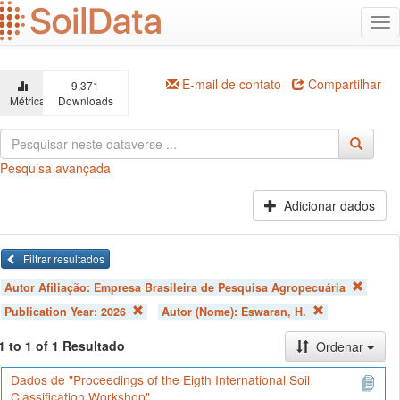
Ir
Alt
para
na
o
conteúdo
principal
E-mail de contato
Compartilhar
9,371
Métricas
Downloads
Pesquisa avançada
Adicionar dados
Filtrar resultados
Autor Afiliação:
Empresa Brasileira de Pesquisa Agropecuária
Publication Year:
2026
Autor (Nome):
Eswaran, H.
1 to 1 of 1 Resultado
Ordenar
Dados de "Proceedings of the Eigth International Soil
Classification Workshop"