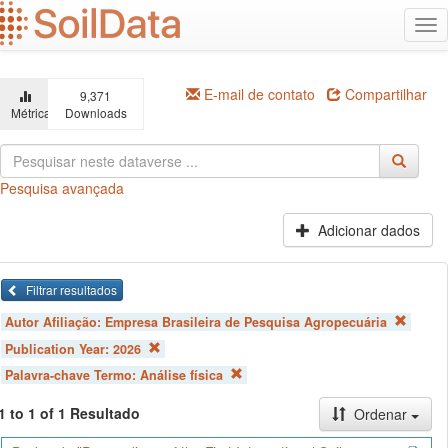
Ir
Alt
para
na
o
conteúdo
principal
E-mail de contato
Compartilhar
9,371
Métricas
Downloads
Pesquisa avançada
Adicionar dados
Filtrar resultados
Autor Afiliação:
Empresa Brasileira de Pesquisa Agropecuária
Publication Year:
2026
Palavra-chave Termo:
Análise física
1 to 1 of 1 Resultado
Ordenar