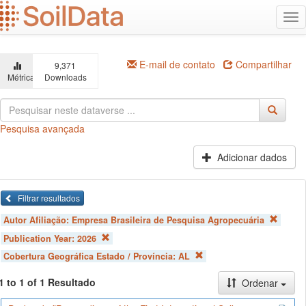
Ir
Alt
para
na
o
conteúdo
principal
E-mail de contato
Compartilhar
9,371
Métricas
Downloads
Pesquisa avançada
Adicionar dados
Filtrar resultados
Autor Afiliação:
Empresa Brasileira de Pesquisa Agropecuária
Publication Year:
2026
Cobertura Geográfica Estado / Província:
AL
1 to 1 of 1 Resultado
Ordenar