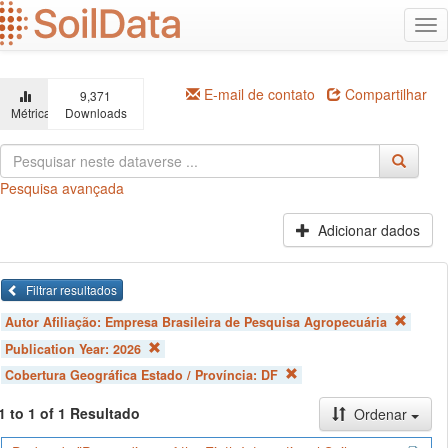
Ir
Alt
para
na
o
conteúdo
principal
E-mail de contato
Compartilhar
9,371
Métricas
Downloads
Pesquisa avançada
Adicionar dados
Filtrar resultados
Autor Afiliação:
Empresa Brasileira de Pesquisa Agropecuária
Publication Year:
2026
Cobertura Geográfica Estado / Província:
DF
1 to 1 of 1 Resultado
Ordenar