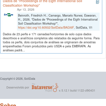
Dados de "Proceedings of the Eigth International Soil
Classification Workshop"
Apr 13, 2026
Beinroth, Friedrich H.; Camargo, Marcelo Nunes; Eswaran,
H., 2026, "Dados de "Proceedings of the Eigth International
Soil Classification Workshop"",
https://doi.org/10.60502/SoilData/BAGI6F
, SoilData, V1
Dados de 23 perfis e 171 camadas/horizontes de solo cujos dados
descritivos e analíticos completos são relatados da seguinte forma. Para
todos os perfis, dois conjuntos de análises se originaram de amostras
emparelhadas Foram produzidos pelo USDA e pela EMBRAPA. As
análises padrã...
Copyright © 2026, SoilData
Desenvolvido por
v. 5.12.1 build 1122-cf90431
Sobre