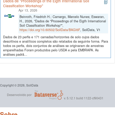
Dados de "Proceedings of the Eigth International Soil
Classification Workshop"
Apr 13, 2026
Beinroth, Friedrich H.; Camargo, Marcelo Nunes; Eswaran,
H., 2026, "Dados de "Proceedings of the Eigth International
Soil Classification Workshop"",
https://doi.org/10.60502/SoilData/BAGI6F
, SoilData, V1
Dados de 23 perfis e 171 camadas/horizontes de solo cujos dados
descritivos e analíticos completos são relatados da seguinte forma. Para
todos os perfis, dois conjuntos de análises se originaram de amostras
emparelhadas Foram produzidos pelo USDA e pela EMBRAPA. As
análises padrã...
Copyright © 2026, SoilData
Desenvolvido por
v. 5.12.1 build 1122-cf90431
Sobre