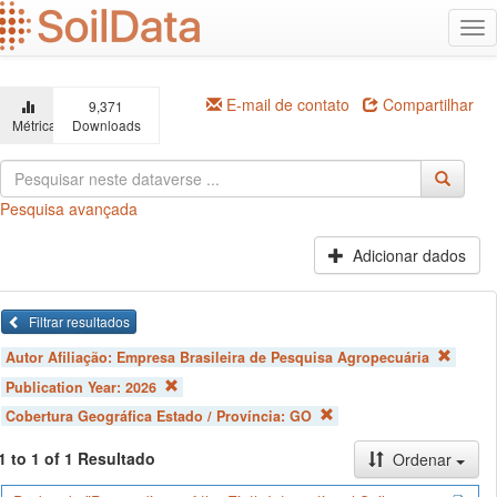
Ir
Alt
para
na
o
conteúdo
principal
E-mail de contato
Compartilhar
9,371
Métricas
Downloads
Pesquisa avançada
Adicionar dados
Filtrar resultados
Autor Afiliação:
Empresa Brasileira de Pesquisa Agropecuária
Publication Year:
2026
Cobertura Geográfica Estado / Província:
GO
1 to 1 of 1 Resultado
Ordenar