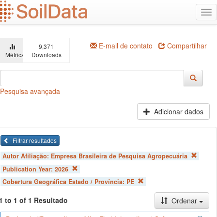
Ir
Alt
para
na
o
conteúdo
principal
E-mail de contato
Compartilhar
9,371
Métricas
Downloads
Pesquisa avançada
Adicionar dados
Filtrar resultados
Autor Afiliação:
Empresa Brasileira de Pesquisa Agropecuária
Publication Year:
2026
Cobertura Geográfica Estado / Província:
PE
1 to 1 of 1 Resultado
Ordenar