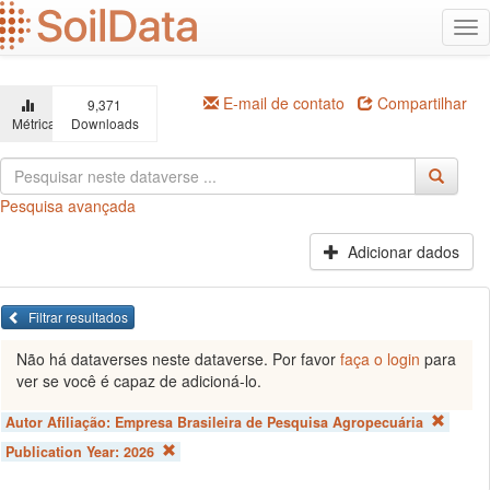
Ir
Alt
para
na
o
conteúdo
principal
E-mail de contato
Compartilhar
9,371
Métricas
Downloads
Pesquisa avançada
Adicionar dados
Filtrar resultados
Não há dataverses neste dataverse. Por favor
faça o login
para
ver se você é capaz de adicioná-lo.
Autor Afiliação:
Empresa Brasileira de Pesquisa Agropecuária
Publication Year:
2026