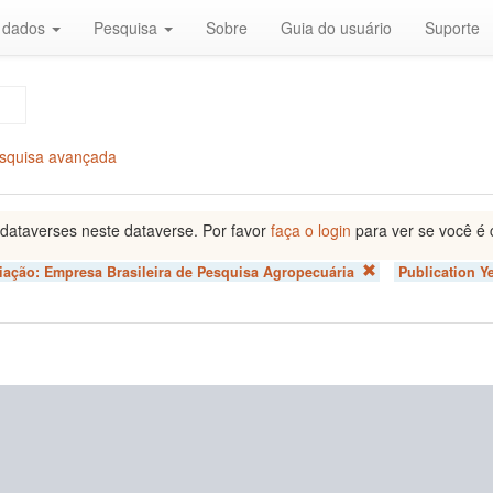
r dados
Pesquisa
Sobre
Guia do usuário
Suporte
squisa avançada
dataverses neste dataverse. Por favor
faça o login
para ver se você é 
liação:
Empresa Brasileira de Pesquisa Agropecuária
Publication Y