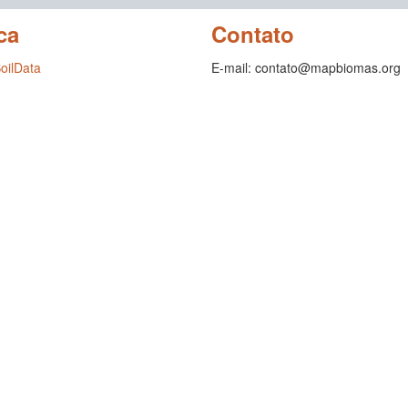
ca
Contato
SoilData
E-mail: contato@mapbiomas.org