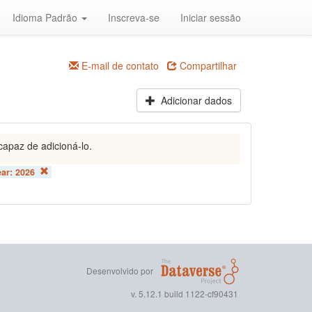
Idioma Padrão
Inscreva-se
Iniciar sessão
E-mail de contato
Compartilhar
Adicionar dados
capaz de adicioná-lo.
ear:
2026
Desenvolvido por
v. 5.12.1 build 1122-cf90431