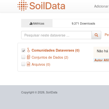
Ir
Adiciona
para
o
conteúdo
principal
Métricas
9,371 Downloads
Pe
Comunidades Dataverses (0)
Não há 
Conjuntos de Dados (2)
Autor Afi
Arquivos (0)
Copyright © 2026, SoilData