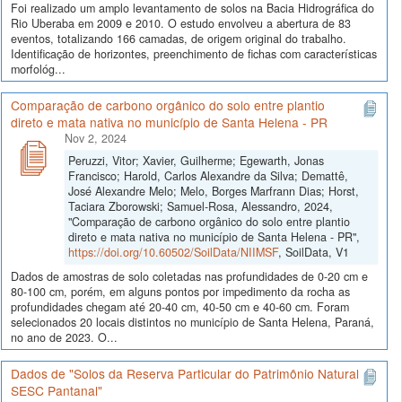
Foi realizado um amplo levantamento de solos na Bacia Hidrográfica do
Rio Uberaba em 2009 e 2010. O estudo envolveu a abertura de 83
eventos, totalizando 166 camadas, de origem original do trabalho.
Identificação de horizontes, preenchimento de fichas com características
morfológ...
Comparação de carbono orgânico do solo entre plantio
direto e mata nativa no município de Santa Helena - PR
Nov 2, 2024
Peruzzi, Vitor; Xavier, Guilherme; Egewarth, Jonas
Francisco; Harold, Carlos Alexandre da Silva; Demattê,
José Alexandre Melo; Melo, Borges Marfrann Dias; Horst,
Taciara Zborowski; Samuel-Rosa, Alessandro, 2024,
"Comparação de carbono orgânico do solo entre plantio
direto e mata nativa no município de Santa Helena - PR",
https://doi.org/10.60502/SoilData/NIIMSF
, SoilData, V1
Dados de amostras de solo coletadas nas profundidades de 0-20 cm e
80-100 cm, porém, em alguns pontos por impedimento da rocha as
profundidades chegam até 20-40 cm, 40-50 cm e 40-60 cm. Foram
selecionados 20 locais distintos no município de Santa Helena, Paraná,
no ano de 2023. O...
Dados de "Solos da Reserva Particular do Patrimônio Natural
SESC Pantanal"