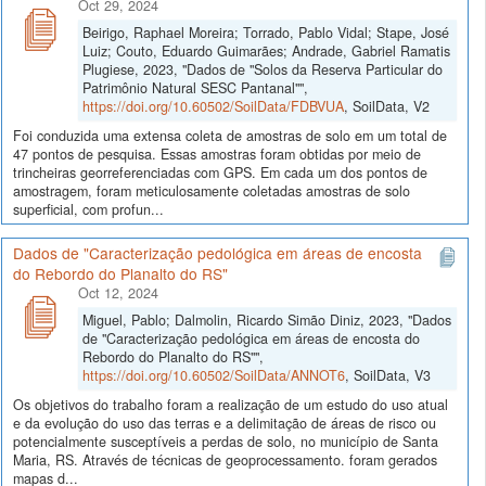
Oct 29, 2024
Beirigo, Raphael Moreira; Torrado, Pablo Vidal; Stape, José
Luiz; Couto, Eduardo Guimarães; Andrade, Gabriel Ramatis
Plugiese, 2023, "Dados de "Solos da Reserva Particular do
Patrimônio Natural SESC Pantanal"",
https://doi.org/10.60502/SoilData/FDBVUA
, SoilData, V2
Foi conduzida uma extensa coleta de amostras de solo em um total de
47 pontos de pesquisa. Essas amostras foram obtidas por meio de
trincheiras georreferenciadas com GPS. Em cada um dos pontos de
amostragem, foram meticulosamente coletadas amostras de solo
superficial, com profun...
Dados de "Caracterização pedológica em áreas de encosta
do Rebordo do Planalto do RS"
Oct 12, 2024
Miguel, Pablo; Dalmolin, Ricardo Simão Diniz, 2023, "Dados
de "Caracterização pedológica em áreas de encosta do
Rebordo do Planalto do RS"",
https://doi.org/10.60502/SoilData/ANNOT6
, SoilData, V3
Os objetivos do trabalho foram a realização de um estudo do uso atual
e da evolução do uso das terras e a delimitação de áreas de risco ou
potencialmente susceptíveis a perdas de solo, no município de Santa
Maria, RS. Através de técnicas de geoprocessamento. foram gerados
mapas d...