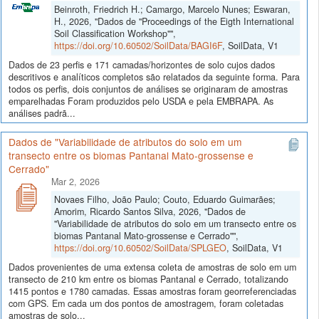
Beinroth, Friedrich H.; Camargo, Marcelo Nunes; Eswaran,
H., 2026, "Dados de "Proceedings of the Eigth International
Soil Classification Workshop"",
https://doi.org/10.60502/SoilData/BAGI6F
, SoilData, V1
Dados de 23 perfis e 171 camadas/horizontes de solo cujos dados
descritivos e analíticos completos são relatados da seguinte forma. Para
todos os perfis, dois conjuntos de análises se originaram de amostras
emparelhadas Foram produzidos pelo USDA e pela EMBRAPA. As
análises padrã...
Dados de "Variabilidade de atributos do solo em um
transecto entre os biomas Pantanal Mato-grossense e
Cerrado"
Mar 2, 2026
Novaes Filho, João Paulo; Couto, Eduardo Guimarães;
Amorim, Ricardo Santos Silva, 2026, "Dados de
"Variabilidade de atributos do solo em um transecto entre os
biomas Pantanal Mato-grossense e Cerrado"",
https://doi.org/10.60502/SoilData/SPLGEO
, SoilData, V1
Dados provenientes de uma extensa coleta de amostras de solo em um
transecto de 210 km entre os biomas Pantanal e Cerrado, totalizando
1415 pontos e 1780 camadas. Essas amostras foram georreferenciadas
com GPS. Em cada um dos pontos de amostragem, foram coletadas
amostras de solo...