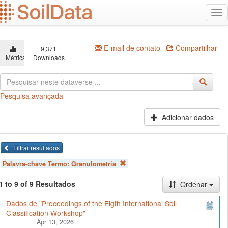
Ir
Alt
para
na
o
conteúdo
principal
E-mail de contato
Compartilhar
9,371
Métricas
Downloads
Pesquisa avançada
Adicionar dados
Filtrar resultados
Palavra-chave Termo:
Granulometria
1 to 9 of 9 Resultados
Ordenar
Dados de "Proceedings of the Eigth International Soil
Classification Workshop"
Apr 13, 2026