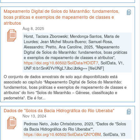
Mapeamento Digital de Solos do Maranhão: fundamentos,
boas práticas e exemplos de mapeamento de classes e
atributos
Aug 8, 2025
Horst, Taciara Zborowski; Mendonça-Santos, Maria de
Lourdes; Jean Michel Moura-Bueno; Samuel-Rosa,
Alessandro; Pretto, Ana Caroline, 2025, "Mapeamento
Digital de Solos do Maranhão: fundamentos, boas práticas
e exemplos de mapeamento de classes e atributos",
https://doi.org/10.60502/SoilData/HOIDT7
, SoilData, V1,
UNF:6:b1SmKIYvYKgL7Jbc/Jbtkg== [fileUNF]
O conjunto de dados amostrais de solo aqui disponibilizado está
associado ao capítulo “Mapeamento Digital de Solos do Maranhão:
fundamentos, boas práticas e exemplos de mapeamento de classes e
atributos” do livro "Solos do Maranhão – Gênese, classificação e
pedometria". Ele é for...
Dados de "Solos da Bacia Hidrográfica do Rio Uberaba"
Nov 13, 2024
Pedroso Neto, João Chrisóstomo, 2023, "Dados de "Solos
da Bacia Hidrográfica do Rio Uberaba"",
https://doi.org/10.60502/SoilData/QN7OBM
, SoilData, V3