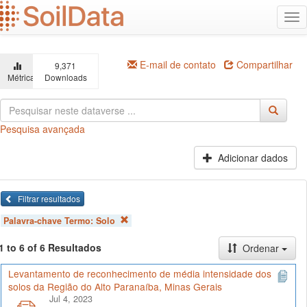
Ir
Alt
para
na
o
conteúdo
principal
E-mail de contato
Compartilhar
9,371
Métricas
Downloads
Pesquisa avançada
Adicionar dados
Filtrar resultados
Palavra-chave Termo:
Solo
1 to 6 of 6 Resultados
Ordenar
Levantamento de reconhecimento de média intensidade dos
solos da Região do Alto Paranaíba, Minas Gerais
Jul 4, 2023