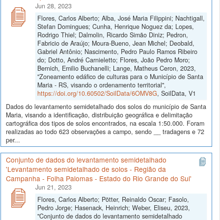
Jun 28, 2023
Flores, Carlos Alberto; Alba, José Maria Filippini; Nachtigall,
Stefan Domingues; Cunha, Henrique Noguez da; Lopes,
Rodrigo Thiel; Dalmolin, Ricardo Simão Diniz; Pedron,
Fabricio de Araújo; Moura-Bueno, Jean Michel; Deobald,
Gabriel Antônio; Nascimento, Pedro Paulo Ramos Ribeiro
do; Dotto, André Carnieletto; Flores, João Pedro Moro;
Bernich, Emilio Buchanelli; Lange, Matheus Ceron, 2023,
"Zoneamento edáfico de culturas para o Município de Santa
Maria - RS, visando o ordenamento territorial",
https://doi.org/10.60502/SoilData/6OMV8G
, SoilData, V1
Dados do levantamento semidetalhado dos solos do município de Santa
Maria, visando a identificação, distribuição geográfica e delimitação
cartográfica dos tipos de solos encontrados, na escala 1:50.000. Foram
realizadas ao todo 623 observações a campo, sendo __ tradagens e 72
per...
Conjunto de dados do levantamento semidetalhado
'Levantamento semidetalhado de solos - Região da
Campanha - Folha Palomas - Estado do Rio Grande do Sul'
Jun 21, 2023
Flores, Carlos Alberto; Pötter, Reinaldo Oscar; Fasolo,
Pedro Jorge; Hasenack, Heinrich; Weber, Eliseu, 2023,
"Conjunto de dados do levantamento semidetalhado