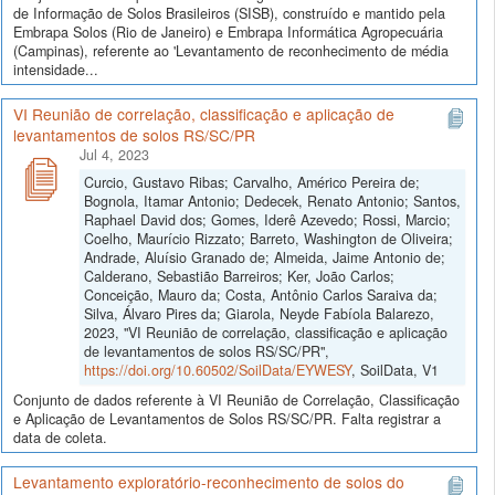
de Informação de Solos Brasileiros (SISB), construído e mantido pela
Embrapa Solos (Rio de Janeiro) e Embrapa Informática Agropecuária
(Campinas), referente ao 'Levantamento de reconhecimento de média
intensidade...
VI Reunião de correlação, classificação e aplicação de
levantamentos de solos RS/SC/PR
Jul 4, 2023
Curcio, Gustavo Ribas; Carvalho, Américo Pereira de;
Bognola, Itamar Antonio; Dedecek, Renato Antonio; Santos,
Raphael David dos; Gomes, Iderê Azevedo; Rossi, Marcio;
Coelho, Maurício Rizzato; Barreto, Washington de Oliveira;
Andrade, Aluísio Granado de; Almeida, Jaime Antonio de;
Calderano, Sebastião Barreiros; Ker, João Carlos;
Conceição, Mauro da; Costa, Antônio Carlos Saraiva da;
Silva, Álvaro Pires da; Giarola, Neyde Fabíola Balarezo,
2023, "VI Reunião de correlação, classificação e aplicação
de levantamentos de solos RS/SC/PR",
https://doi.org/10.60502/SoilData/EYWESY
, SoilData, V1
Conjunto de dados referente à VI Reunião de Correlação, Classificação
e Aplicação de Levantamentos de Solos RS/SC/PR. Falta registrar a
data de coleta.
Levantamento exploratório-reconhecimento de solos do