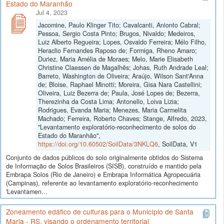
Estado do Maranhão
Jul 4, 2023
Jacomine, Paulo Klinger Tito; Cavalcanti, Anionto Cabral;
Pessoa, Sergio Costa Pinto; Brugos, Nivaldo; Medeiros,
Luiz Alberto Regueira; Lopes, Osvaldo Ferreira; Mélo Filho,
Heraclio Fernandes Raposo de; Formiga, Rheno Amaro;
Duriez, Maria Amélia de Moraes; Melo, Marie Elisabeth
Christine Claessen de Magalhẽs; Johas, Ruth Andrade Leal;
Barreto, Washington de Oliveira; Araújo, Wilson Sant'Anna
de; Bloise, Raphael Minotti; Moreira, Gisa Nara Castellini;
Oliveira, Luiz Bezerra de; Paula, José Lopes de; Bezerra,
Therezinha da Costa Lima; Antonello, Loiva Lizia;
Rodrigues, Evanda Maria; Menezes, Maria Carmelita
Machado; Ferreira, Roberto Chaves; Stange, Alfredo, 2023,
"Levantamento exploratório-reconhecimento de solos do
Estado do Maranhão",
https://doi.org/10.60502/SoilData/3NKLQ6
, SoilData, V1
Conjunto de dados públicos do solo originalmente obtidos do Sistema
de Informação de Solos Brasileiros (SISB), construído e mantido pela
Embrapa Solos (Rio de Janeiro) e Embrapa Informática Agropecuária
(Campinas), referente ao levantamento exploratório-reconhecimento
'Levantamen...
Zoneamento edáfico de culturas para o Município de Santa
Maria - RS, visando o ordenamento territorial