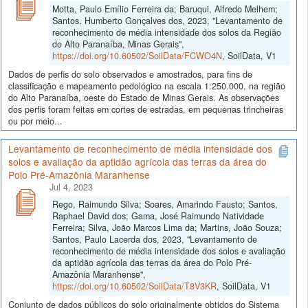
Motta, Paulo Emílio Ferreira da; Baruqui, Alfredo Melhem;
Santos, Humberto Gonçalves dos, 2023, "Levantamento de
reconhecimento de média intensidade dos solos da Região
do Alto Paranaíba, Minas Gerais",
https://doi.org/10.60502/SoilData/FCWO4N
, SoilData, V1
Dados de perfis do solo observados e amostrados, para fins de
classificação e mapeamento pedológico na escala 1:250.000, na região
do Alto Paranaíba, oeste do Estado de Minas Gerais. As observações
dos perfis foram feitas em cortes de estradas, em pequenas trincheiras
ou por meio...
Levantamento de reconhecimento de média intensidade dos
solos e avaliação da aptidão agrícola das terras da área do
Polo Pré-Amazônia Maranhense
Jul 4, 2023
Rego, Raimundo Silva; Soares, Amarindo Fausto; Santos,
Raphael David dos; Gama, José Raimundo Natividade
Ferreira; Silva, João Marcos Lima da; Martins, João Souza;
Santos, Paulo Lacerda dos, 2023, "Levantamento de
reconhecimento de média intensidade dos solos e avaliação
da aptidão agrícola das terras da área do Polo Pré-
Amazônia Maranhense",
https://doi.org/10.60502/SoilData/T8V3KR
, SoilData, V1
Conjunto de dados públicos do solo originalmente obtidos do Sistema