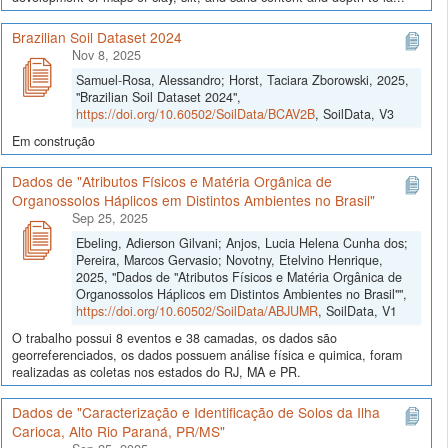
Brazilian Soil Dataset 2024
Nov 8, 2025
Samuel-Rosa, Alessandro; Horst, Taciara Zborowski, 2025,
"Brazilian Soil Dataset 2024",
https://doi.org/10.60502/SoilData/BCAV2B
, SoilData, V3
Em construção
Dados de "Atributos Físicos e Matéria Orgânica de
Organossolos Háplicos em Distintos Ambientes no Brasil"
Sep 25, 2025
Ebeling, Adierson Gilvani; Anjos, Lucia Helena Cunha dos;
Pereira, Marcos Gervasio; Novotny, Etelvino Henrique,
2025, "Dados de "Atributos Físicos e Matéria Orgânica de
Organossolos Háplicos em Distintos Ambientes no Brasil"",
https://doi.org/10.60502/SoilData/ABJUMR
, SoilData, V1
O trabalho possui 8 eventos e 38 camadas, os dados são
georreferenciados, os dados possuem análise física e quimica, foram
realizadas as coletas nos estados do RJ, MA e PR.
Dados de "Caracterização e Identificação de Solos da Ilha
Carioca, Alto Rio Paraná, PR/MS"