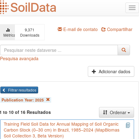
Ir
Alt
para
na
o
conteúdo
principal
E-mail de contato
Compartilhar
9,371
Métricas
Downloads
Pesquisa avançada
Adicionar dados
Filtrar resultados
Publication Year:
2025
1 to 10 of 16 Resultados
Ordenar
Training Field Soil Data for Annual Mapping of Soil Organic
Carbon Stock (0–30 cm) in Brazil, 1985–2024 (MapBiomas
Soil Collection 3, Beta Version)