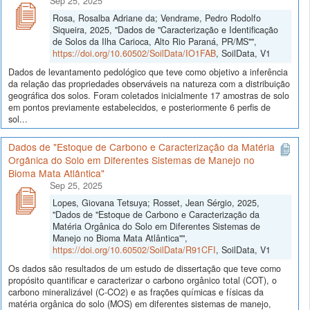
Sep 25, 2025
Rosa, Rosalba Adriane da; Vendrame, Pedro Rodolfo
Siqueira, 2025, "Dados de "Caracterização e Identificação
de Solos da Ilha Carioca, Alto Rio Paraná, PR/MS"",
https://doi.org/10.60502/SoilData/IO1FAB
, SoilData, V1
Dados de levantamento pedológico que teve como objetivo a inferência
da relação das propriedades observáveis na natureza com a distribuição
geográfica dos solos. Foram coletados inicialmente 17 amostras de solo
em pontos previamente estabelecidos, e posteriormente 6 perfis de
sol...
Dados de "Estoque de Carbono e Caracterização da Matéria
Orgânica do Solo em Diferentes Sistemas de Manejo no
Bioma Mata Atlântica"
Sep 25, 2025
Lopes, Giovana Tetsuya; Rosset, Jean Sérgio, 2025,
"Dados de "Estoque de Carbono e Caracterização da
Matéria Orgânica do Solo em Diferentes Sistemas de
Manejo no Bioma Mata Atlântica"",
https://doi.org/10.60502/SoilData/R91CFI
, SoilData, V1
Os dados são resultados de um estudo de dissertação que teve como
propósito quantificar e caracterizar o carbono orgânico total (COT), o
carbono mineralizável (C-CO2) e as frações químicas e físicas da
matéria orgânica do solo (MOS) em diferentes sistemas de manejo,