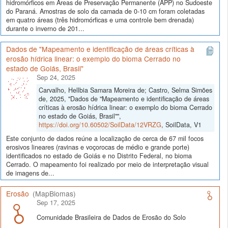
hidromórficos em Áreas de Preservação Permanente (APP) no Sudoeste
do Paraná. Amostras de solo da camada de 0-10 cm foram coletadas
em quatro áreas (três hidromórficas e uma controle bem drenada)
durante o inverno de 201...
Dados de "Mapeamento e identificação de áreas críticas à
erosão hídrica linear: o exemplo do bioma Cerrado no
estado de Goiás, Brasil"
Sep 24, 2025
Carvalho, Hellbia Samara Moreira de; Castro, Selma Simões
de, 2025, "Dados de "Mapeamento e identificação de áreas
críticas à erosão hídrica linear: o exemplo do bioma Cerrado
no estado de Goiás, Brasil"",
https://doi.org/10.60502/SoilData/12VRZG
, SoilData, V1
Este conjunto de dados reúne a localização de cerca de 67 mil focos
erosivos lineares (ravinas e voçorocas de médio e grande porte)
identificados no estado de Goiás e no Distrito Federal, no bioma
Cerrado. O mapeamento foi realizado por meio de interpretação visual
de imagens de...
Erosão
(MapBiomas)
Sep 17, 2025
Comunidade Brasileira de Dados de Erosão do Solo