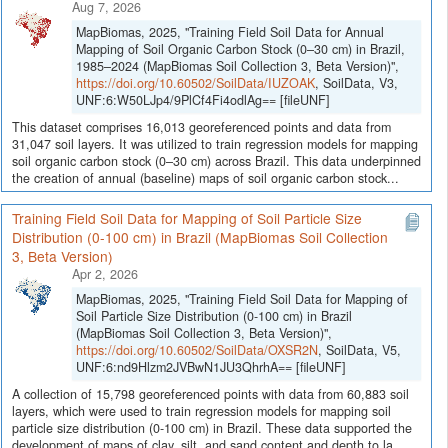
Aug 7, 2026
MapBiomas, 2025, "Training Field Soil Data for Annual
Mapping of Soil Organic Carbon Stock (0–30 cm) in Brazil,
1985–2024 (MapBiomas Soil Collection 3, Beta Version)",
https://doi.org/10.60502/SoilData/IUZOAK
, SoilData, V3,
UNF:6:W50LJp4/9PlCf4Fi4odlAg== [fileUNF]
This dataset comprises 16,013 georeferenced points and data from
31,047 soil layers. It was utilized to train regression models for mapping
soil organic carbon stock (0–30 cm) across Brazil. This data underpinned
the creation of annual (baseline) maps of soil organic carbon stock...
Training Field Soil Data for Mapping of Soil Particle Size
Distribution (0-100 cm) in Brazil (MapBiomas Soil Collection
3, Beta Version)
Apr 2, 2026
MapBiomas, 2025, "Training Field Soil Data for Mapping of
Soil Particle Size Distribution (0-100 cm) in Brazil
(MapBiomas Soil Collection 3, Beta Version)",
https://doi.org/10.60502/SoilData/OXSR2N
, SoilData, V5,
UNF:6:nd9Hlzm2JVBwN1JU3QhrhA== [fileUNF]
A collection of 15,798 georeferenced points with data from 60,883 soil
layers, which were used to train regression models for mapping soil
particle size distribution (0-100 cm) in Brazil. These data supported the
development of maps of clay, silt, and sand content and depth to la...