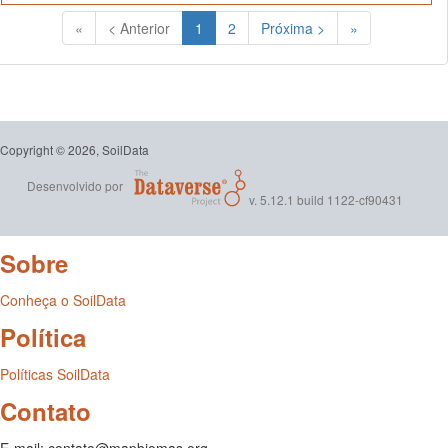
(Atual)
«
< Anterior
1
2
Próxima >
»
Copyright © 2026, SoilData
Desenvolvido por
v. 5.12.1 build 1122-cf90431
Sobre
Conheça o SoilData
Política
Políticas SoilData
Contato
E-mail: contato@mapbiomas.org