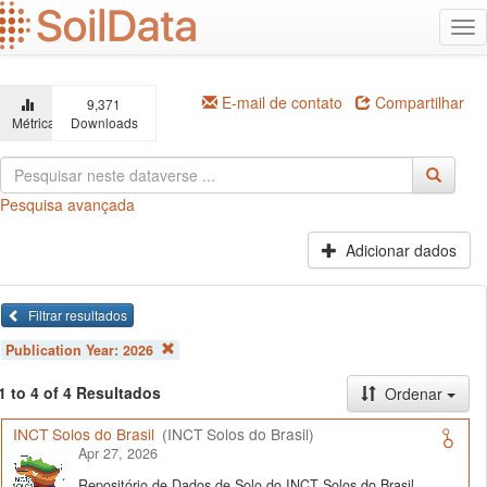
Ir
Alt
para
na
o
conteúdo
principal
E-mail de contato
Compartilhar
9,371
Métricas
Downloads
Pesquisa avançada
Adicionar dados
Filtrar resultados
Publication Year:
2026
1 to 4 of 4 Resultados
Ordenar
INCT Solos do Brasil
(INCT Solos do Brasil)
Apr 27, 2026
Repositório de Dados de Solo do INCT Solos do Brasil