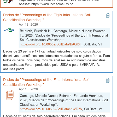
Acesse: https://www.inct.solos.ufv.br
Dados de "Proceedings of the Eigth International Soil
Classification Workshop"
Apr 13, 2026
Beinroth, Friedrich H.; Camargo, Marcelo Nunes; Eswaran,
H., 2026, "Dados de "Proceedings of the Eigth International
Soil Classification Workshop"",
https://doi.org/10.60502/SoilData/BAGI6F
, SoilData, V1
Dados de 23 perfis e 171 camadas/horizontes de solo cujos dados
descritivos e analíticos completos são relatados da seguinte forma. Para
todos os perfis, dois conjuntos de análises se originaram de amostras
emparelhadas Foram produzidos pelo USDA e pela EMBRAPA. As
análises padrã...
Dados de "Proceedings of the First International Soil
Classification Workshop"
Apr 13, 2026
Camargo, Marcelo Nunes; Beinroth, Fernando Henrique,
2026, "Dados de "Proceedings of the First International Soil
Classification Workshop"",
https://doi.org/10.60502/SoilData/76VTJW
, SoilData, V1
Dados de 31 perfis de solo georreferenciados. Em cada um dos perfis