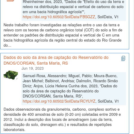
Rheinheimer dos, 2023, "Dados de "Efeito do uso da terra e
relevo na distribuição espacial e vertical de carbono do solo
em uma bacia hidrográfica agrícola"",
https://doi.org/10.60502/SoilData/FBSGZZ
, SoilData, V1
Neste trabalho foram investigadas as relações entre o uso da terra e
relevo com os teores de carbono orgânico total (COT) do solo a fim de
entender os padrões de distribuição espacial e vertical de C em uma
bacia hidrográfica agrícola da região central do estado do Rio Grande
do...
Dados do solo da área de captação do Reservatório do
DNOS/CORSAN, Santa Maria, RS
Jun 19, 2023
Samuel-Rosa, Alessandro; Miguel, Pablo; Moura-Bueno,
Jean Michel; Balbinot, Andrisa; Dalmolin, Ricardo Simão
Diniz; Anjos, Lúcia Helena Cunha dos, 2023, "Dados do
solo da área de captação do Reservatório do
DNOS/CORSAN, Santa Maria, RS",
https://doi.org/10.60502/SoilData/RCYUYZ
, SoilData, V1
Dados observacionais da granulometria, carbono, complexo sortivo e
densidade de 400 amostras de solo (0-20 cm) coletadas entre 2009 e
2012. Inclui a descrição dos locais de amostragem (uso da terra,
classificação do solo, drenagem etc.) e resultados de repetições
laboratoriais.