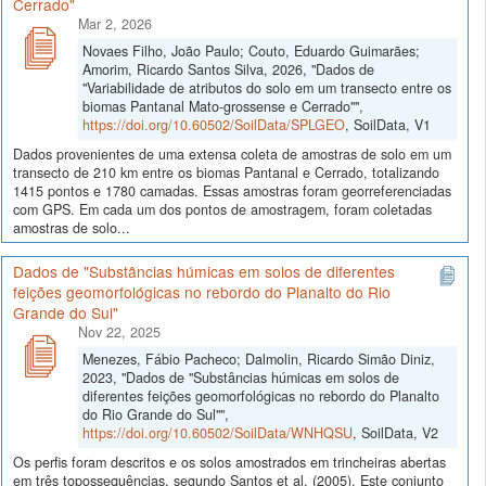
Cerrado"
Mar 2, 2026
Novaes Filho, João Paulo; Couto, Eduardo Guimarães;
Amorim, Ricardo Santos Silva, 2026, "Dados de
"Variabilidade de atributos do solo em um transecto entre os
biomas Pantanal Mato-grossense e Cerrado"",
https://doi.org/10.60502/SoilData/SPLGEO
, SoilData, V1
Dados provenientes de uma extensa coleta de amostras de solo em um
transecto de 210 km entre os biomas Pantanal e Cerrado, totalizando
1415 pontos e 1780 camadas. Essas amostras foram georreferenciadas
com GPS. Em cada um dos pontos de amostragem, foram coletadas
amostras de solo...
Dados de "Substâncias húmicas em solos de diferentes
feições geomorfológicas no rebordo do Planalto do Rio
Grande do Sul"
Nov 22, 2025
Menezes, Fábio Pacheco; Dalmolin, Ricardo Simão Diniz,
2023, "Dados de "Substâncias húmicas em solos de
diferentes feições geomorfológicas no rebordo do Planalto
do Rio Grande do Sul"",
https://doi.org/10.60502/SoilData/WNHQSU
, SoilData, V2
Os perfis foram descritos e os solos amostrados em trincheiras abertas
em três topossequências, segundo Santos et al. (2005). Este conjunto