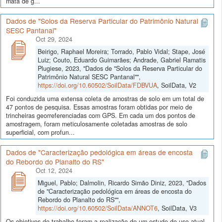
mata de g...
Dados de "Solos da Reserva Particular do Patrimônio Natural
SESC Pantanal"
Oct 29, 2024
Beirigo, Raphael Moreira; Torrado, Pablo Vidal; Stape, José
Luiz; Couto, Eduardo Guimarães; Andrade, Gabriel Ramatis
Plugiese, 2023, "Dados de "Solos da Reserva Particular do
Patrimônio Natural SESC Pantanal"",
https://doi.org/10.60502/SoilData/FDBVUA
, SoilData, V2
Foi conduzida uma extensa coleta de amostras de solo em um total de
47 pontos de pesquisa. Essas amostras foram obtidas por meio de
trincheiras georreferenciadas com GPS. Em cada um dos pontos de
amostragem, foram meticulosamente coletadas amostras de solo
superficial, com profun...
Dados de "Caracterização pedológica em áreas de encosta
do Rebordo do Planalto do RS"
Oct 12, 2024
Miguel, Pablo; Dalmolin, Ricardo Simão Diniz, 2023, "Dados
de "Caracterização pedológica em áreas de encosta do
Rebordo do Planalto do RS"",
https://doi.org/10.60502/SoilData/ANNOT6
, SoilData, V3
Os objetivos do trabalho foram a realização de um estudo do uso atual