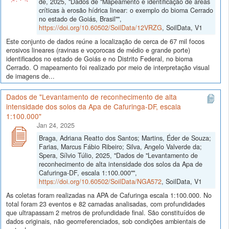
de, 2025, "Dados de "Mapeamento e identificação de áreas
críticas à erosão hídrica linear: o exemplo do bioma Cerrado
no estado de Goiás, Brasil"",
https://doi.org/10.60502/SoilData/12VRZG
, SoilData, V1
Este conjunto de dados reúne a localização de cerca de 67 mil focos
erosivos lineares (ravinas e voçorocas de médio e grande porte)
identificados no estado de Goiás e no Distrito Federal, no bioma
Cerrado. O mapeamento foi realizado por meio de interpretação visual
de imagens de...
Dados de "Levantamento de reconhecimento de alta
intensidade dos solos da Apa de Cafuringa-DF, escala
1:100.000"
Jan 24, 2025
Braga, Adriana Reatto dos Santos; Martins, Éder de Souza;
Farias, Marcus Fábio Ribeiro; Silva, Angelo Valverde da;
Spera, Sílvio Túlio, 2025, "Dados de "Levantamento de
reconhecimento de alta intensidade dos solos da Apa de
Cafuringa-DF, escala 1:100.000"",
https://doi.org/10.60502/SoilData/NGA572
, SoilData, V1
As coletas foram realizadas na APA de Cafuringa escala 1:100.000. No
total foram 23 eventos e 82 camadas analisadas, com profundidades
que ultrapassam 2 metros de profundidade final. São constituídos de
dados originais, não georreferenciados, sob condições ambientais de