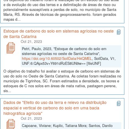
e da evolução do uso das terras e a delimitação de áreas de risco ou
potencialmente susceptíveis a perdas de solo, no município de Santa
Maria, RS. Através de técnicas de geoprocessamento. foram gerados
mapas d...
Estoque de carbono do solo em sistemas agrícolas no oeste
de Santa Catarina
Oct 21, 2023
Petri, Paulo, 2023, "Estoque de carbono do solo em
sistemas agrícolas no oeste de Santa Catarina",
https://doi.org/10.60502/SoilData/H4QMEL
, SoilData, V1,
UNF:6:QApx53v+Y691dRzES8UN9w== [fileUNF]
O objetivo do trabalho foi avaliar o estoque de carbono em sistemas de
uso do solo no Oeste de Santa Catarina. As coletas foram realizadas no
município de Tigrinhos, SC. Foram estimados a densidade, os teores e
estoques de C nos solos em áreas de mata nativa, pastagem perene,
sis...
Dados de "Efeito do uso da terra e relevo na distribuição
espacial e vertical de carbono do solo em uma bacia
hidrográfica agrícola"
Oct 21, 2023
Capoane, Viviane; Kuplic, Tatiana Mora; Santos, Danilo