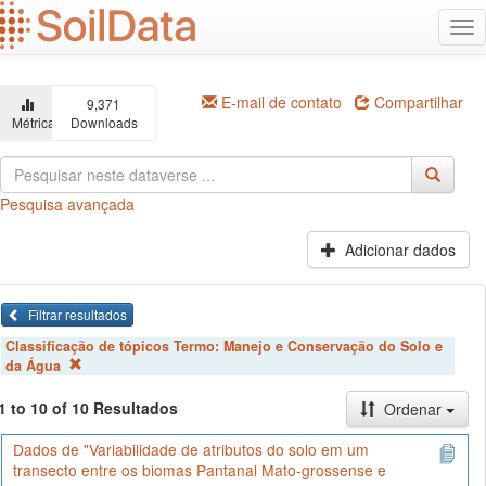
Ir
Alt
para
na
o
conteúdo
principal
E-mail de contato
Compartilhar
9,371
Métricas
Downloads
Pesquisa avançada
Adicionar dados
Filtrar resultados
Classificação de tópicos Termo:
Manejo e Conservação do Solo e
da Água
1 to 10 of 10 Resultados
Ordenar
Dados de "Variabilidade de atributos do solo em um
transecto entre os biomas Pantanal Mato-grossense e