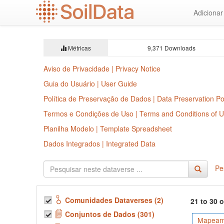
Ir
Adiciona
para
o
conteúdo
principal
Métricas
9,371 Downloads
Aviso de Privacidade | Privacy Notice
Guia do Usuário | User Guide
Política de Preservação de Dados | Data Preservation Po
Termos e Condições de Uso | Terms and Conditions of 
Planilha Modelo | Template Spreadsheet
Dados Integrados | Integrated Data
Pe
Comunidades Dataverses (2)
21 to 30 
Conjuntos de Dados (301)
Mapeame