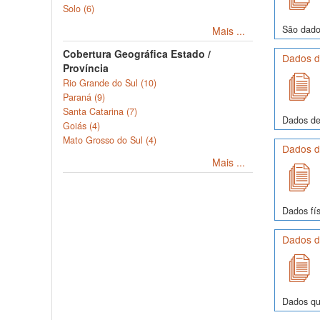
Solo (6)
São dado
Mais ...
Cobertura Geográfica Estado /
Dados d
Província
Rio Grande do Sul (10)
Paraná (9)
Santa Catarina (7)
Dados de
Goiás (4)
Mato Grosso do Sul (4)
Dados de
Mais ...
Dados fís
Dados de
Dados quí