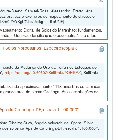
 Moura-Bueno; Samuel-Rosa, Alessandro; Pretto, Ana
oas práticas e exemplos de mapeamento de classes e
b1SmKIYvYKgL7Jbc/Jbtkg== [fileUNF]
o “Mapeamento Digital de Solos do Maranhão: fundamentos,
hão – Gênese, classificação e pedometria". Ele é for...
m Solos Nordestinos: Espectroscopia e
"Impacto da Mudança de Uso da Terra nos Estoques de
o",
https://doi.org/10.60502/SoilData/YOHSMZ
, SoilData,
, totalizando aproximadamente 1118 amostras de camadas
na grande área do bioma Caatinga. As concentrações de
Apa de Cafuringa-DF, escala 1:100.000"
io Ribeiro; Silva, Angelo Valverde da; Spera, Sílvio
 dos solos da Apa de Cafuringa-DF, escala 1:100.000"",