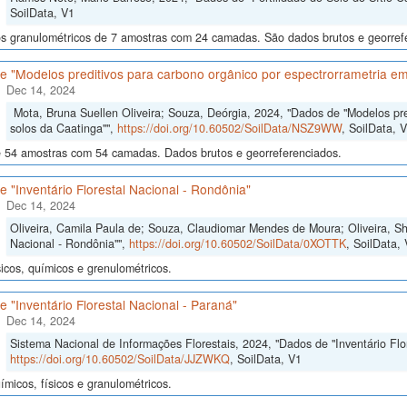
SoilData, V1
s granulométricos de 7 amostras com 24 camadas. São dados brutos e georref
e "Modelos preditivos para carbono orgânico por espectrorrametria em
Dec 14, 2024
Mota, Bruna Suellen Oliveira; Souza, Deórgia, 2024, "Dados de "Modelos pre
solos da Caatinga"",
https://doi.org/10.60502/SoilData/NSZ9WW
, SoilData, 
 54 amostras com 54 camadas. Dados brutos e georreferenciados.
 "Inventário Florestal Nacional - Rondônia"
Dec 14, 2024
Oliveira, Camila Paula de; Souza, Claudiomar Mendes de Moura; Oliveira, She
Nacional - Rondônia"",
https://doi.org/10.60502/SoilData/0XOTTK
, SoilData,
icos, químicos e grenulométricos.
 "Inventário Florestal Nacional - Paraná"
Dec 14, 2024
Sistema Nacional de Informações Florestais, 2024, "Dados de "Inventário Flor
https://doi.org/10.60502/SoilData/JJZWKQ
, SoilData, V1
micos, físicos e granulométricos.