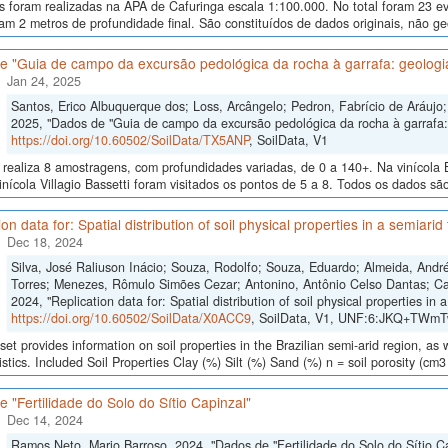
as foram realizadas na APA de Cafuringa escala 1:100.000. No total foram 23 
am 2 metros de profundidade final. São constituídos de dados originais, não g
 "Guia de campo da excursão pedológica da rocha à garrafa: geologia
Jan 24, 2025
Santos, Erico Albuquerque dos; Loss, Arcângelo; Pedron, Fabrício de Aráujo; 
2025, "Dados de "Guia de campo da excursão pedológica da rocha à garrafa: 
https://doi.org/10.60502/SoilData/TX5ANP
, SoilData, V1
realiza 8 amostragens, com profundidades variadas, de 0 a 140+. Na vinícola B
inícola Villagio Bassetti foram visitados os pontos de 5 a 8. Todos os dados são
on data for: Spatial distribution of soil physical properties in a semiarid
Dec 18, 2024
Silva, José Raliuson Inácio; Souza, Rodolfo; Souza, Eduardo; Almeida, And
Torres; Menezes, Rômulo Simões Cezar; Antonino, Antônio Celso Dantas; Ca
2024, "Replication data for: Spatial distribution of soil physical properties in a
https://doi.org/10.60502/SoilData/X0ACC9
, SoilData, V1, UNF:6:JKQ+TWmT
set provides information on soil properties in the Brazilian semi-arid region, as
istics. Included Soil Properties Clay (%) Silt (%) Sand (%) n = soil porosity (cm3
 "Fertilidade do Solo do Sítio Capinzal"
Dec 14, 2024
Ramos Neto, Mario Barroso, 2024, "Dados de "Fertilidade do Solo do Sítio C