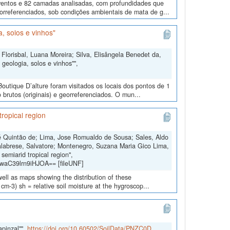
eventos e 82 camadas analisadas, com profundidades que
eorreferenciados, sob condições ambientais de mata de g...
, solos e vinhos"
Florisbal, Luana Moreira; Silva, Elisângela Benedet da,
geologia, solos e vinhos"",
outique D’alture foram visitados os locais dos pontos de 1
 brutos (originais) e georreferenciados. O mun...
 tropical region
ré Quintão de; Lima, Jose Romualdo de Sousa; Sales, Aldo
labrese, Salvatore; Montenegro, Suzana Maria Gico Lima,
 semiarid tropical region",
waC39lrn9iHJOA== [fileUNF]
 well as maps showing the distribution of these
 cm-3) sh = relative soil moisture at the hygroscop...
apinzal"",
https://doi.org/10.60502/SoilData/PNZC0D
,