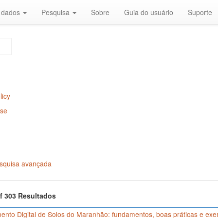
r dados
Pesquisa
Sobre
Guia do usuário
Suporte
licy
Use
squisa avançada
of 303 Resultados
nto Digital de Solos do Maranhão: fundamentos, boas práticas e exe