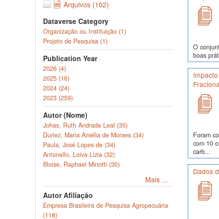
Arquivos (102)
Dataverse Category
Organização ou Instituição (1)
Projeto de Pesquisa (1)
O conjunt
boas prát
Publication Year
2026 (4)
Impacto
2025 (16)
Fracion
2024 (24)
2023 (259)
Autor (Nome)
Johas, Ruth Andrade Leal (35)
Duriez, Maria Amélia de Moraes (34)
Foram co
com 10 o
Paula, José Lopes de (34)
carb...
Antonello, Loiva Lizia (32)
Bloise, Raphael Minotti (30)
Dados d
Mais ...
Autor Afiliação
Empresa Brasileira de Pesquisa Agropecuária
(118)