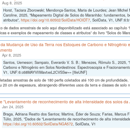
Aug 8, 2025
Horst, Taciara Zborowski; Mendonça-Santos, Maria de Lourdes; Jean Michel
Caroline, 2025, "Mapeamento Digital de Solos do Maranhão: fundamentos, b
atributos",
https://doi.org/10.60502/SoilData/HOIDT7
, SoilData, V1, UNF:6:
o de dados amostrais de solo aqui disponibilizado está associado ao capítul
icas e exemplos de mapeamento de classes e atributos” do livro "Solos do Maran
 da Mudança de Uso da Terra nos Estoques de Carbono e Nitrogênio e
amento
Apr 8, 2025
Santos, Uemeson; Sampaio, Everardo V. S. B.; Menezes, Rômulo S., 2025, 
Carbono e Nitrogênio em Solos Nordestinos: Espectroscopia e Fracionament
V1, UNF:6:c68MAYVIIMavtxeL2CVSSw== [fileUNF]
letadas amostras de solo de 180 perfis coletados até 100 cm de profundidade
u 20 cm de espessura, abrangendo diferentes usos da terra e classes de solo 
e "Levantamento de reconhecimento de alta intensidade dos solos da 
Jan 24, 2025
Braga, Adriana Reatto dos Santos; Martins, Éder de Souza; Farias, Marcus Fáb
Túlio, 2025, "Dados de "Levantamento de reconhecimento de alta intensidade
https://doi.org/10.60502/SoilData/NGA572
, SoilData, V1