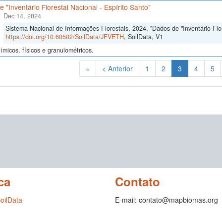
 "Inventário Florestal Nacional - Espírito Santo"
Dec 14, 2024
Sistema Nacional de Informações Florestais, 2024, "Dados de "Inventário Flore
https://doi.org/10.60502/SoilData/JFVETH
, SoilData, V1
micos, físicos e granulométricos.
(Atual)
«
< Anterior
1
2
3
4
5
ca
Contato
SoilData
E-mail: contato@mapbiomas.org