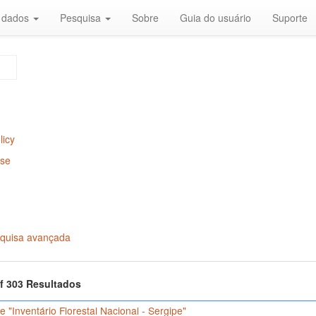
r dados
Pesquisa
Sobre
Guia do usuário
Suporte
licy
Use
quisa avançada
of 303 Resultados
 "Inventário Florestal Nacional - Sergipe"