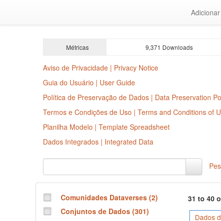
Ir
Adiciona
para
o
conteúdo
principal
Métricas
9,371 Downloads
Aviso de Privacidade | Privacy Notice
Guia do Usuário | User Guide
Política de Preservação de Dados | Data Preservation Po
Termos e Condições de Uso | Terms and Conditions of 
Planilha Modelo | Template Spreadsheet
Dados Integrados | Integrated Data
Pes
Comunidades Dataverses (2)
31 to 40 
Conjuntos de Dados (301)
Dados de