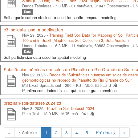
Stock (0–30 cm) in Brazil, 1985–2024 (MapBiomas Soil Collection 
Dados Tabulares - 7.0 MB
- 31 Variáveis, 31047 Observações -
UN
Data
Soil organic carbon stock data used for spatio-temporal modeling
c3_soildata_psd_modeling.tab
Nov 29, 2025 -
Training Field Soil Data for Mapping of Soil Particle
100 cm) in Brazil (MapBiomas Soil Collection 3, Beta Version)
Dados Tabulares - 6.3 MB
- 11 Variáveis, 60883 Observações -
UN
Data
Soil particle-size data used for spatial modeling
Substâncias húmicas em solos do Planalto do Rio Grande do Sul.xls
Nov 22, 2025 -
Dados de "Substâncias húmicas em solos de difere
geomorfológicas no rebordo do Planalto do Rio Grande do Sul"
MS Excel Spreadsheet - 290.4 KB -
MD5: 529...2fd
Planilha com dados físicos, químicos e granulométricos
brazilian-soil-dataset-2024.txt
Nov 8, 2025 -
Brazilian Soil Dataset 2024
Plain Text - 18.9 MB -
MD5: cb9...041
(Atual)
«
< Anterior
1
2
3
4
5
Próxima >
»