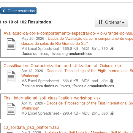
Filtrar resultados
1 to 10 of 102 Resultados
Ordenar
Avaliacao-da-cor-e-comportamento-espectral-do-Rio-Grande-do-Sul.
May 20, 2026 -
Dados de "Avaliação da cor e comportamento espe
classes de solos do Rio Grande do Sul"
MS Excel Spreadsheet - 365.8 KB -
MD5: 8e1...330
Dados químicos, físicos e granulométricos
Classification_Characterization_and_Utilization_of_Oxisols.xlsx
Apr 13, 2026 -
Dados de "Proceedings of the Eigth International Soi
Workshop"
MS Excel Spreadsheet - 556.6 KB -
MD5: bad...d8c
Planilha com dados químicos, físicos e granulométricos
First_international_soil_classification_workshop.xlsx
Apr 13, 2026 -
Dados de "Proceedings of the First International Soi
Workshop"
MS Excel Spreadsheet - 296.4 KB -
MD5: 2b1...686
c3_soildata_psd_platform.tab
Apr 2, 2026 -
Training Field Soil Data for Mapping of Soil Particle S