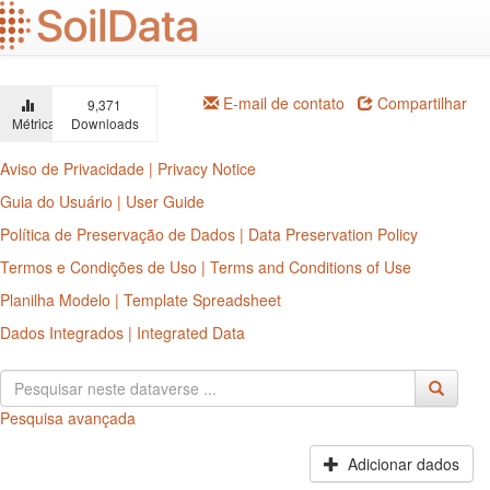
Ir
para
o
conteúdo
principal
E-mail de contato
Compartilhar
9,371
Métricas
Downloads
Aviso de Privacidade | Privacy Notice
Guia do Usuário | User Guide
Política de Preservação de Dados | Data Preservation Policy
Termos e Condições de Uso | Terms and Conditions of Use
Planilha Modelo | Template Spreadsheet
Dados Integrados | Integrated Data
Pesquisa avançada
Adicionar dados