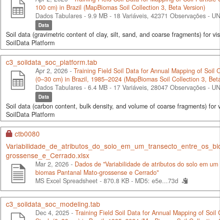
100 cm) in Brazil (MapBiomas Soil Collection 3, Beta Version)
Dados Tabulares - 9.9 MB
- 18 Variáveis, 42371 Observações -
UN
Data
Soil data (gravimetric content of clay, silt, sand, and coarse fragments) for vis
SoilData Platform
c3_soildata_soc_platform.tab
Apr 2, 2026 -
Training Field Soil Data for Annual Mapping of Soil
(0–30 cm) in Brazil, 1985–2024 (MapBiomas Soil Collection 3, Beta
Dados Tabulares - 6.4 MB
- 17 Variáveis, 28047 Observações -
UN
Data
Soil data (carbon content, bulk density, and volume of coarse fragments) for v
SoilData Platform
ctb0080
Variabilidade_de_atributos_do_solo_em_um_transecto_entre_os_b
grossense_e_Cerrado.xlsx
Mar 2, 2026 -
Dados de "Variabilidade de atributos do solo em um 
biomas Pantanal Mato-grossense e Cerrado"
MS Excel Spreadsheet - 870.8 KB -
MD5: e5e...73d
c3_soildata_soc_modeling.tab
Dec 4, 2025 -
Training Field Soil Data for Annual Mapping of Soil