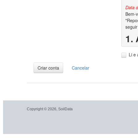
Data d
Bem-vi
"Repos
seguir
1.
1.1. A
Li e
1.2. V
dados 
Criar conta
Cancelar
2.
2.1. P
garant
conjun
autora
Copyright © 2026, SoilData
2.2. S
dos di
2.3. A