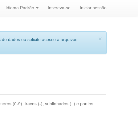
Idioma Padrão
Inscreva-se
Iniciar sessão
×
 de dados ou solicite acesso a arquivos
eros (0-9), traços (-), sublinhados (_) e pontos