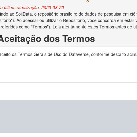
a última atualização: 2023-08-20
ndo ao SoilData, o repositório brasileiro de dados de pesquisa em ciên
itório"). Ao acessar ou utilizar o Repositório, você concorda em esta
 referidos como "Termos"). Leia atentamente estes Termos antes de util
 Aceitação dos Termos
o depositar dados no Repositório, você reconhece que leu e concorda
 aceito os Termos Gerais de Uso do Dataverse, conforme descrito acim
ocê declara ser o criador/autor dos dados ou ter obtido permissão do c
no Repositório.
 Direitos Autorais e Licença
ara administrar adequadamente e preservar o conteúdo para uso futuro
ias em relação aos direitos autorais dos dados depositados. Se a lei de 
to de dados e você for o proprietário dos direitos autorais, ao aceita
is de seu trabalho e o direito de enviar o conjunto de dados a editores 
e os direitos autorais forem aplicáveis e você não for o proprietário dos
reitos autorais lhe deu permissão irrestrita para disponibilizar o conju
o depositar dados no Repositório, você concede ao MapBiomas o direito