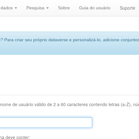
Suporte
r dados
Pesquisa
Sobre
Guia do usuário
 Para criar seu próprio dataverse e personalizá-lo, adicione conjuntos
nome de usuário válido de 2 a 60 caracteres contendo letras (a-Z), núm
ha deve conter: