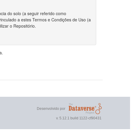
cia do solo (a seguir referido como
r vinculado a estes Termos e Condições de Uso (a
izar o Repositório.
 integralmente com estes Termos.
a.
riador/autor para depositar qualquer conjunto de
, o Repositório requer certas permissões e
direitos autorais for aplicável ao envio do
r estes Termos, você ainda mantém os direitos
ou outros repositórios.
Desenvolvido por
 direitos autorais, você declara que o proprietário
v. 5.12.1 build 1122-cf90431
nto de dados publicamente.
 não exclusivo de reproduzir, traduzir e