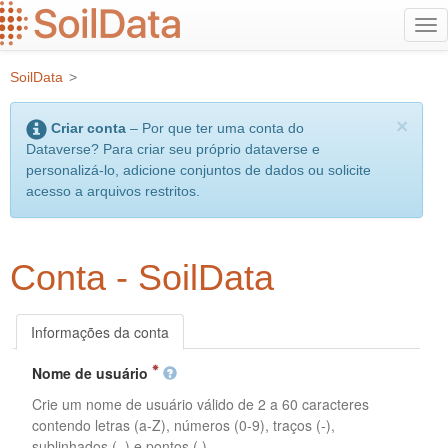
Ir
Alt
para
na
o
SoilData
>
conteúdo
principal
×
Criar conta
– Por que ter uma conta do
Dataverse? Para criar seu próprio dataverse e
personalizá-lo, adicione conjuntos de dados ou solicite
acesso a arquivos restritos.
Conta - SoilData
Informações da conta
Nome de usuário
Crie um nome de usuário válido de 2 a 60 caracteres
contendo letras (a-Z), números (0-9), traços (-),
sublinhados (_) e pontos (.).