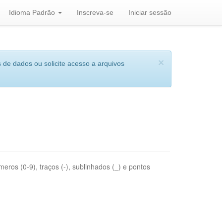
Idioma Padrão
Inscreva-se
Iniciar sessão
×
 de dados ou solicite acesso a arquivos
eros (0-9), traços (-), sublinhados (_) e pontos