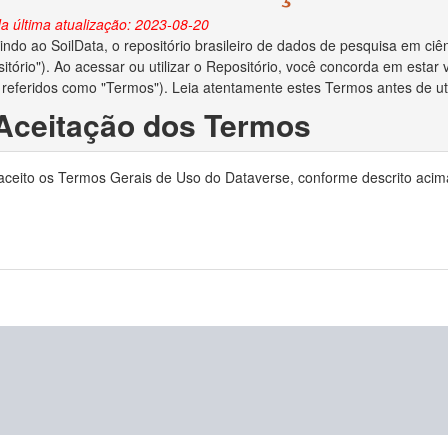
a última atualização: 2023-08-20
ndo ao SoilData, o repositório brasileiro de dados de pesquisa em ciên
itório"). Ao acessar ou utilizar o Repositório, você concorda em esta
 referidos como "Termos"). Leia atentamente estes Termos antes de util
 Aceitação dos Termos
o depositar dados no Repositório, você reconhece que leu e concorda
 aceito os Termos Gerais de Uso do Dataverse, conforme descrito acim
ocê declara ser o criador/autor dos dados ou ter obtido permissão do c
no Repositório.
 Direitos Autorais e Licença
ara administrar adequadamente e preservar o conteúdo para uso futuro
ias em relação aos direitos autorais dos dados depositados. Se a lei de 
to de dados e você for o proprietário dos direitos autorais, ao aceita
is de seu trabalho e o direito de enviar o conjunto de dados a editores 
e os direitos autorais forem aplicáveis e você não for o proprietário dos
reitos autorais lhe deu permissão irrestrita para disponibilizar o conju
o depositar dados no Repositório, você concede ao MapBiomas o direito