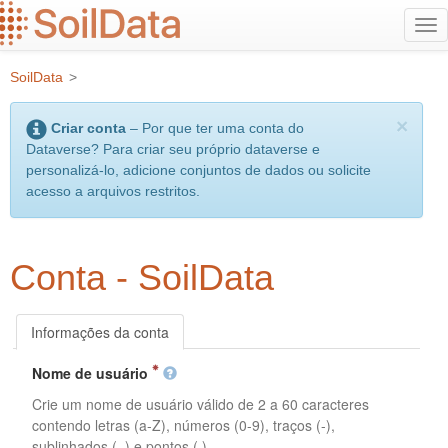
Ir
Alt
para
na
o
SoilData
>
conteúdo
principal
×
Criar conta
– Por que ter uma conta do
Dataverse? Para criar seu próprio dataverse e
personalizá-lo, adicione conjuntos de dados ou solicite
acesso a arquivos restritos.
Conta - SoilData
Informações da conta
Nome de usuário
Crie um nome de usuário válido de 2 a 60 caracteres
contendo letras (a-Z), números (0-9), traços (-),
sublinhados (_) e pontos (.).