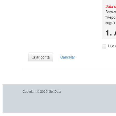
Data d
Bem-vi
"Repos
seguir
1.
1.1. A
Li e
1.2. V
dados 
Criar conta
Cancelar
2.
2.1. P
garant
conjun
autora
Copyright © 2026, SoilData
2.2. S
dos di
2.3. A