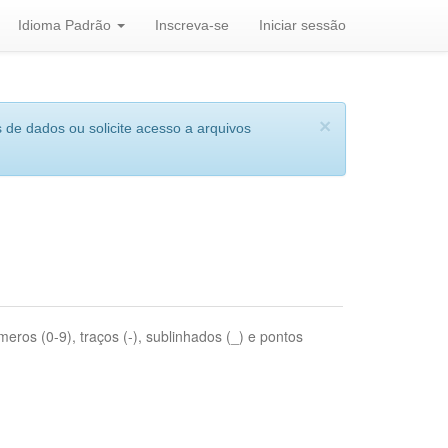
Idioma Padrão
Inscreva-se
Iniciar sessão
×
 de dados ou solicite acesso a arquivos
eros (0-9), traços (-), sublinhados (_) e pontos