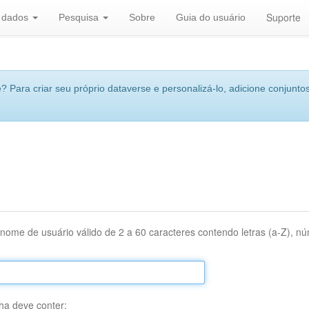
Suporte
r dados
Pesquisa
Sobre
Guia do usuário
 Para criar seu próprio dataverse e personalizá-lo, adicione conjuntos
nome de usuário válido de 2 a 60 caracteres contendo letras (a-Z), núm
ha deve conter: