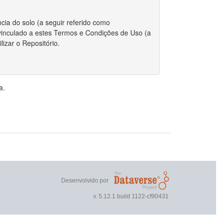
cia do solo (a seguir referido como
r vinculado a estes Termos e Condições de Uso (a
izar o Repositório.
 integralmente com estes Termos.
a.
riador/autor para depositar qualquer conjunto de
, o Repositório requer certas permissões e
direitos autorais for aplicável ao envio do
r estes Termos, você ainda mantém os direitos
ou outros repositórios.
Desenvolvido por
 direitos autorais, você declara que o proprietário
v. 5.12.1 build 1122-cf90431
nto de dados publicamente.
 não exclusivo de reproduzir, traduzir e