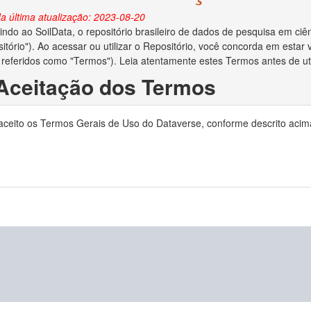
a última atualização: 2023-08-20
ndo ao SoilData, o repositório brasileiro de dados de pesquisa em ciên
itório"). Ao acessar ou utilizar o Repositório, você concorda em esta
 referidos como "Termos"). Leia atentamente estes Termos antes de util
 Aceitação dos Termos
o depositar dados no Repositório, você reconhece que leu e concorda
 aceito os Termos Gerais de Uso do Dataverse, conforme descrito acim
ocê declara ser o criador/autor dos dados ou ter obtido permissão do c
no Repositório.
 Direitos Autorais e Licença
ara administrar adequadamente e preservar o conteúdo para uso futuro
ias em relação aos direitos autorais dos dados depositados. Se a lei de 
to de dados e você for o proprietário dos direitos autorais, ao aceita
is de seu trabalho e o direito de enviar o conjunto de dados a editores 
e os direitos autorais forem aplicáveis e você não for o proprietário dos
reitos autorais lhe deu permissão irrestrita para disponibilizar o conju
o depositar dados no Repositório, você concede ao MapBiomas o direito