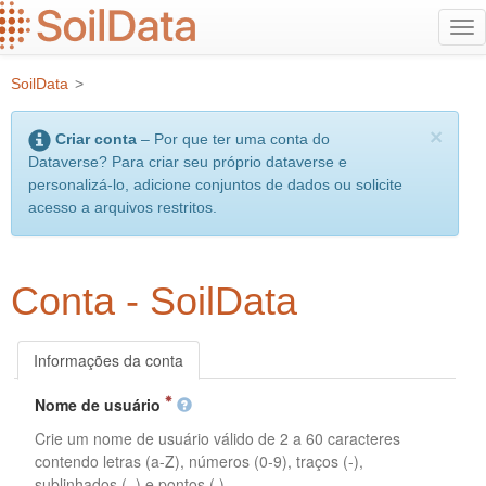
Ir
Alt
para
na
o
SoilData
>
conteúdo
principal
×
Criar conta
– Por que ter uma conta do
Dataverse? Para criar seu próprio dataverse e
personalizá-lo, adicione conjuntos de dados ou solicite
acesso a arquivos restritos.
Conta - SoilData
Informações da conta
Nome de usuário
Crie um nome de usuário válido de 2 a 60 caracteres
contendo letras (a-Z), números (0-9), traços (-),
sublinhados (_) e pontos (.).