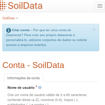
Ir
Alt
para
na
o
SoilData
>
conteúdo
principal
×
Criar conta
– Por que ter uma conta do
Dataverse? Para criar seu próprio dataverse e
personalizá-lo, adicione conjuntos de dados ou solicite
acesso a arquivos restritos.
Conta - SoilData
Informações da conta
Nome de usuário
Crie um nome de usuário válido de 2 a 60 caracteres
contendo letras (a-Z), números (0-9), traços (-),
sublinhados (_) e pontos (.).