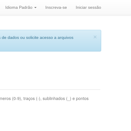
Idioma Padrão
Inscreva-se
Iniciar sessão
×
 de dados ou solicite acesso a arquivos
eros (0-9), traços (-), sublinhados (_) e pontos