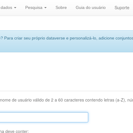
Suporte
r dados
Pesquisa
Sobre
Guia do usuário
 Para criar seu próprio dataverse e personalizá-lo, adicione conjuntos
nome de usuário válido de 2 a 60 caracteres contendo letras (a-Z), núm
ha deve conter: