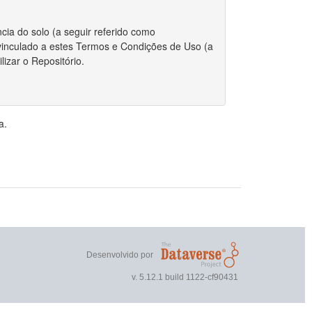
cia do solo (a seguir referido como
r vinculado a estes Termos e Condições de Uso (a
izar o Repositório.
 integralmente com estes Termos.
a.
riador/autor para depositar qualquer conjunto de
, o Repositório requer certas permissões e
direitos autorais for aplicável ao envio do
r estes Termos, você ainda mantém os direitos
ou outros repositórios.
Desenvolvido por
 direitos autorais, você declara que o proprietário
v. 5.12.1 build 1122-cf90431
nto de dados publicamente.
 não exclusivo de reproduzir, traduzir e