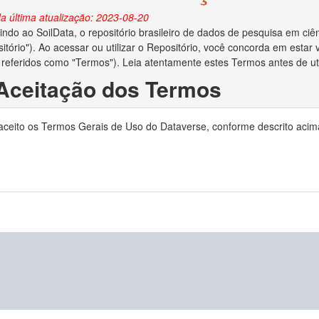
a última atualização: 2023-08-20
ndo ao SoilData, o repositório brasileiro de dados de pesquisa em ciên
itório"). Ao acessar ou utilizar o Repositório, você concorda em esta
 referidos como "Termos"). Leia atentamente estes Termos antes de util
 Aceitação dos Termos
o depositar dados no Repositório, você reconhece que leu e concorda
 aceito os Termos Gerais de Uso do Dataverse, conforme descrito acim
ocê declara ser o criador/autor dos dados ou ter obtido permissão do c
no Repositório.
 Direitos Autorais e Licença
ara administrar adequadamente e preservar o conteúdo para uso futuro
ias em relação aos direitos autorais dos dados depositados. Se a lei de 
to de dados e você for o proprietário dos direitos autorais, ao aceita
is de seu trabalho e o direito de enviar o conjunto de dados a editores 
e os direitos autorais forem aplicáveis e você não for o proprietário dos
reitos autorais lhe deu permissão irrestrita para disponibilizar o conju
o depositar dados no Repositório, você concede ao MapBiomas o direito