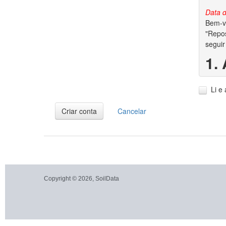
Data d
Bem-vi
"Repos
seguir
1.
1.1. A
Li e
1.2. V
dados 
Criar conta
Cancelar
2.
2.1. P
garant
conjun
autora
Copyright © 2026, SoilData
2.2. S
dos di
2.3. A