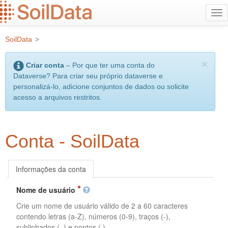
Ir
Alt
para
na
o
SoilData
>
conteúdo
principal
×
Criar conta
– Por que ter uma conta do
Dataverse? Para criar seu próprio dataverse e
personalizá-lo, adicione conjuntos de dados ou solicite
acesso a arquivos restritos.
Conta - SoilData
Informações da conta
Nome de usuário
Crie um nome de usuário válido de 2 a 60 caracteres
contendo letras (a-Z), números (0-9), traços (-),
sublinhados (_) e pontos (.).