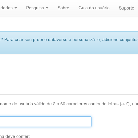
Suporte
r dados
Pesquisa
Sobre
Guia do usuário
 Para criar seu próprio dataverse e personalizá-lo, adicione conjuntos
nome de usuário válido de 2 a 60 caracteres contendo letras (a-Z), núm
ha deve conter: