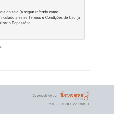
cia do solo (a seguir referido como
r vinculado a estes Termos e Condições de Uso (a
izar o Repositório.
 integralmente com estes Termos.
a.
riador/autor para depositar qualquer conjunto de
, o Repositório requer certas permissões e
direitos autorais for aplicável ao envio do
r estes Termos, você ainda mantém os direitos
ou outros repositórios.
Desenvolvido por
 direitos autorais, você declara que o proprietário
v. 5.12.1 build 1122-cf90431
nto de dados publicamente.
 não exclusivo de reproduzir, traduzir e