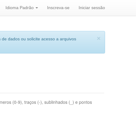
Idioma Padrão
Inscreva-se
Iniciar sessão
×
 de dados ou solicite acesso a arquivos
eros (0-9), traços (-), sublinhados (_) e pontos