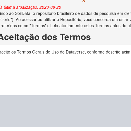
a última atualização: 2023-08-20
ndo ao SoilData, o repositório brasileiro de dados de pesquisa em ciên
itório"). Ao acessar ou utilizar o Repositório, você concorda em esta
 referidos como "Termos"). Leia atentamente estes Termos antes de util
 Aceitação dos Termos
o depositar dados no Repositório, você reconhece que leu e concorda
 aceito os Termos Gerais de Uso do Dataverse, conforme descrito acim
ocê declara ser o criador/autor dos dados ou ter obtido permissão do c
no Repositório.
 Direitos Autorais e Licença
ara administrar adequadamente e preservar o conteúdo para uso futuro
ias em relação aos direitos autorais dos dados depositados. Se a lei de 
to de dados e você for o proprietário dos direitos autorais, ao aceita
is de seu trabalho e o direito de enviar o conjunto de dados a editores 
e os direitos autorais forem aplicáveis e você não for o proprietário dos
reitos autorais lhe deu permissão irrestrita para disponibilizar o conju
o depositar dados no Repositório, você concede ao MapBiomas o direito