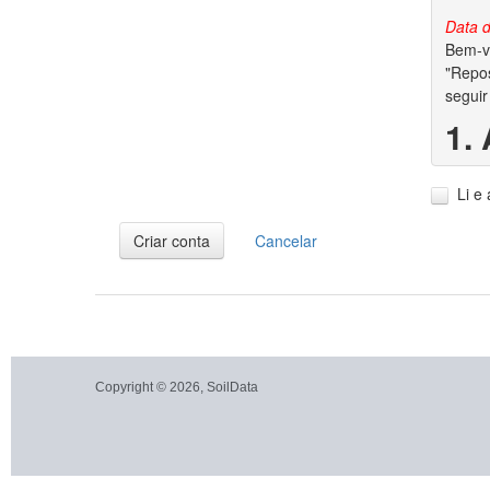
Data d
Bem-vi
"Repos
seguir
1.
1.1. A
Li e
1.2. V
dados 
Criar conta
Cancelar
2.
2.1. P
garant
conjun
autora
Copyright © 2026, SoilData
2.2. S
dos di
2.3. A