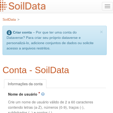
Ir
Alt
para
na
o
SoilData
>
conteúdo
principal
×
Criar conta
– Por que ter uma conta do
Dataverse? Para criar seu próprio dataverse e
personalizá-lo, adicione conjuntos de dados ou solicite
acesso a arquivos restritos.
Conta - SoilData
Informações da conta
Nome de usuário
Crie um nome de usuário válido de 2 a 60 caracteres
contendo letras (a-Z), números (0-9), traços (-),
sublinhados (_) e pontos (.).