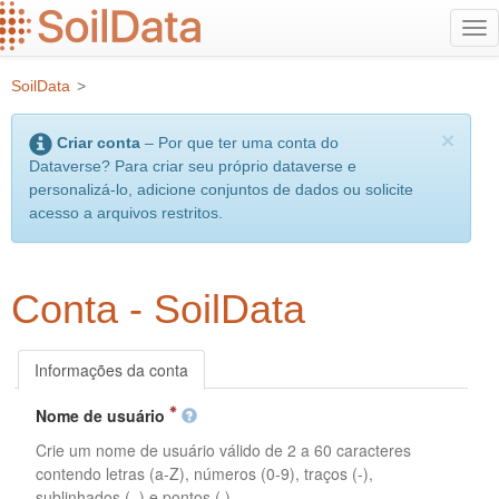
Ir
Alt
para
na
o
SoilData
>
conteúdo
principal
×
Criar conta
– Por que ter uma conta do
Dataverse? Para criar seu próprio dataverse e
personalizá-lo, adicione conjuntos de dados ou solicite
acesso a arquivos restritos.
Conta - SoilData
Informações da conta
Nome de usuário
Crie um nome de usuário válido de 2 a 60 caracteres
contendo letras (a-Z), números (0-9), traços (-),
sublinhados (_) e pontos (.).