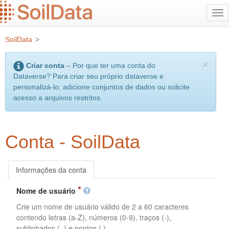
Ir
Alt
para
na
o
SoilData
>
conteúdo
principal
×
Criar conta
– Por que ter uma conta do
Dataverse? Para criar seu próprio dataverse e
personalizá-lo, adicione conjuntos de dados ou solicite
acesso a arquivos restritos.
Conta - SoilData
Informações da conta
Nome de usuário
Crie um nome de usuário válido de 2 a 60 caracteres
contendo letras (a-Z), números (0-9), traços (-),
sublinhados (_) e pontos (.).