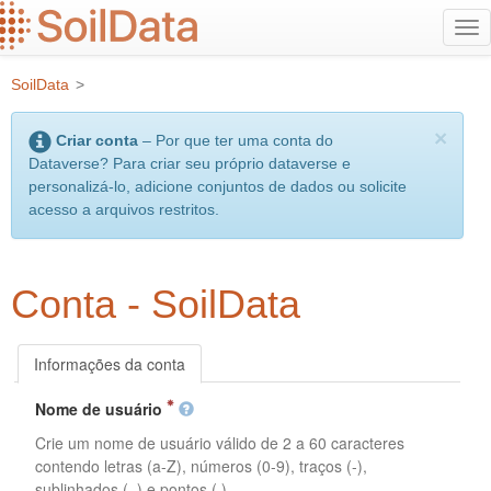
Ir
Alt
para
na
o
SoilData
>
conteúdo
principal
×
Criar conta
– Por que ter uma conta do
Dataverse? Para criar seu próprio dataverse e
personalizá-lo, adicione conjuntos de dados ou solicite
acesso a arquivos restritos.
Conta - SoilData
Informações da conta
Nome de usuário
Crie um nome de usuário válido de 2 a 60 caracteres
contendo letras (a-Z), números (0-9), traços (-),
sublinhados (_) e pontos (.).