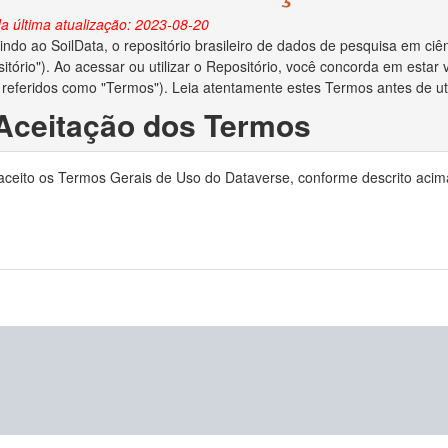
a última atualização: 2023-08-20
ndo ao SoilData, o repositório brasileiro de dados de pesquisa em ciên
itório"). Ao acessar ou utilizar o Repositório, você concorda em esta
 referidos como "Termos"). Leia atentamente estes Termos antes de util
 Aceitação dos Termos
o depositar dados no Repositório, você reconhece que leu e concorda
 aceito os Termos Gerais de Uso do Dataverse, conforme descrito acim
ocê declara ser o criador/autor dos dados ou ter obtido permissão do c
no Repositório.
 Direitos Autorais e Licença
ara administrar adequadamente e preservar o conteúdo para uso futuro
ias em relação aos direitos autorais dos dados depositados. Se a lei de 
to de dados e você for o proprietário dos direitos autorais, ao aceita
is de seu trabalho e o direito de enviar o conjunto de dados a editores 
e os direitos autorais forem aplicáveis e você não for o proprietário dos
reitos autorais lhe deu permissão irrestrita para disponibilizar o conju
o depositar dados no Repositório, você concede ao MapBiomas o direito