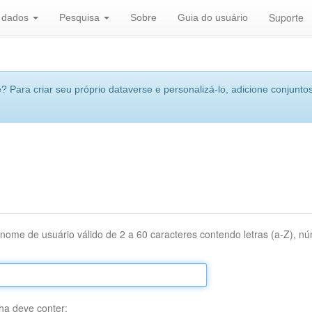
Suporte
r dados
Pesquisa
Sobre
Guia do usuário
 Para criar seu próprio dataverse e personalizá-lo, adicione conjuntos
nome de usuário válido de 2 a 60 caracteres contendo letras (a-Z), núm
ha deve conter: