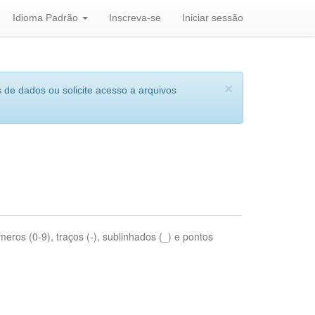
Idioma Padrão
Inscreva-se
Iniciar sessão
×
 de dados ou solicite acesso a arquivos
eros (0-9), traços (-), sublinhados (_) e pontos