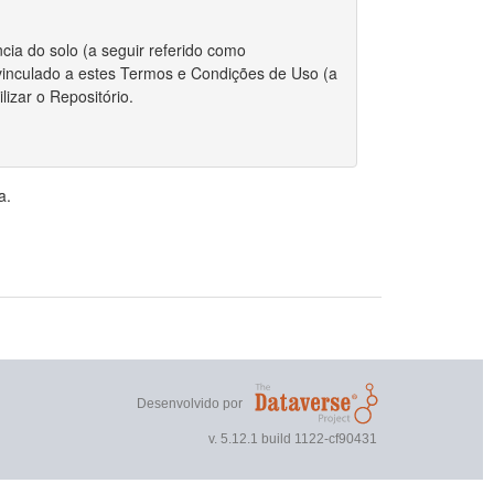
cia do solo (a seguir referido como
r vinculado a estes Termos e Condições de Uso (a
izar o Repositório.
 integralmente com estes Termos.
a.
riador/autor para depositar qualquer conjunto de
, o Repositório requer certas permissões e
direitos autorais for aplicável ao envio do
r estes Termos, você ainda mantém os direitos
ou outros repositórios.
Desenvolvido por
 direitos autorais, você declara que o proprietário
v. 5.12.1 build 1122-cf90431
nto de dados publicamente.
 não exclusivo de reproduzir, traduzir e