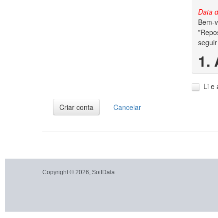
Data d
Bem-vi
"Repos
seguir
1.
1.1. A
Li e
1.2. V
dados 
Criar conta
Cancelar
2.
2.1. P
garant
conjun
autora
Copyright © 2026, SoilData
2.2. S
dos di
2.3. A