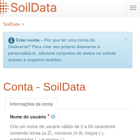
Ir
Alt
para
na
o
SoilData
>
conteúdo
principal
×
Criar conta
– Por que ter uma conta do
Dataverse? Para criar seu próprio dataverse e
personalizá-lo, adicione conjuntos de dados ou solicite
acesso a arquivos restritos.
Conta - SoilData
Informações da conta
Nome de usuário
Crie um nome de usuário válido de 2 a 60 caracteres
contendo letras (a-Z), números (0-9), traços (-),
sublinhados (_) e pontos (.).